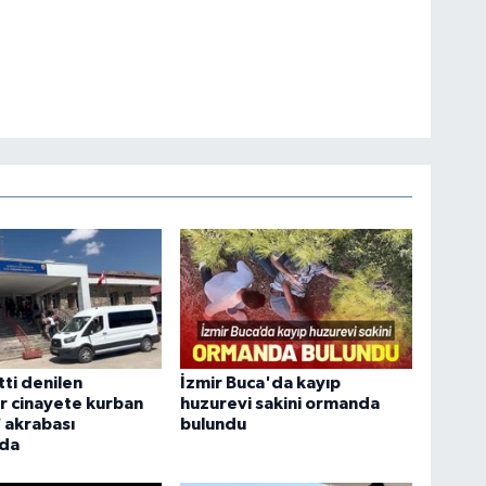
tti denilen
İzmir Buca'da kayıp
r cinayete kurban
huzurevi sakini ormanda
7 akrabası
bulundu
nda