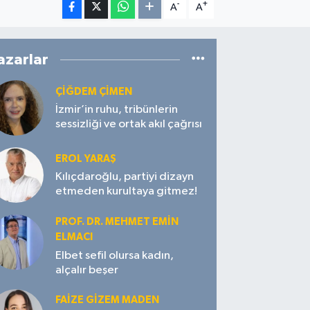
-
+
A
A
azarlar
ÇIĞDEM ÇIMEN
İzmir’in ruhu, tribünlerin
sessizliği ve ortak akıl çağrısı
EROL YARAŞ
Kılıçdaroğlu, partiyi dizayn
etmeden kurultaya gitmez!
PROF. DR. MEHMET EMIN
ELMACI
Elbet sefil olursa kadın,
alçalır beşer
FAIZE GIZEM MADEN