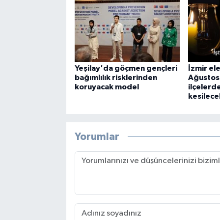
Yeşilay'da göçmen gençleri
İzmir ele
bağımlılık risklerinden
Ağustos
koruyacak model
ilçelerd
kesilece
Yorumlar