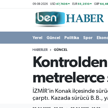
47,7436
55,2510
64,48
09-08-2026
USD
EUR
GBP
Yerel
Hava Durumu
Güncel
Trafik Durumu
Yerel
Güncel
Politika
Spor
Ekon
Politika
Süper Lig Puan Durumu ve Fikstür
HABERLER
GÜNCEL
Spor
Tüm Manşetler
Kontrolden 
Ekonomi
Son Dakika Haberleri
metrelerce 
Sağlık
Haber Arşivi
İZMİR'in Konak ilçesinde sürü
Magazin
çarptı. Kazada sürücü B.B., y
Kültür Sanat