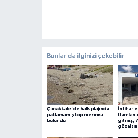
Bunlar da ilginizi çekebilir
Çanakkale'de halk plajında
İntihar e
patlamamış top mermisi
Damlanu
bulundu
gitmiş; 
gözaltı