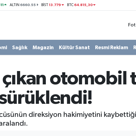
11
6660.55
13.779
64.815,30
ALTIN
BİST
BTC
Fot
omi
Sağlık
Magazin
Kültür Sanat
Resmi Reklam
R
çıkan otomobil ta
sürüklendi!
cüsünün direksiyon hakimiyetini kaybettiğ
aralandı.