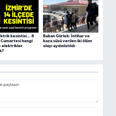
ktrik kesintisi... 8
Bakan Gürlek: İntihar ve
 Cumartesi hangi
kaza süsü verilen iki ölüm
e elektrikler
olayı aydınlatıldı
k?