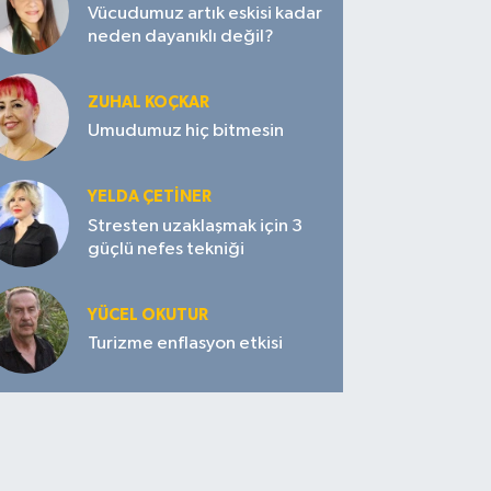
Vücudumuz artık eskisi kadar
neden dayanıklı değil?
ZUHAL KOÇKAR
Umudumuz hiç bitmesin
YELDA ÇETİNER
Stresten uzaklaşmak için 3
güçlü nefes tekniği
YÜCEL OKUTUR
Turizme enflasyon etkisi