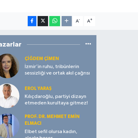
-
+
A
A
azarlar
ÇIĞDEM ÇIMEN
İzmir’in ruhu, tribünlerin
sessizliği ve ortak akıl çağrısı
EROL YARAŞ
Kılıçdaroğlu, partiyi dizayn
etmeden kurultaya gitmez!
PROF. DR. MEHMET EMIN
ELMACI
Elbet sefil olursa kadın,