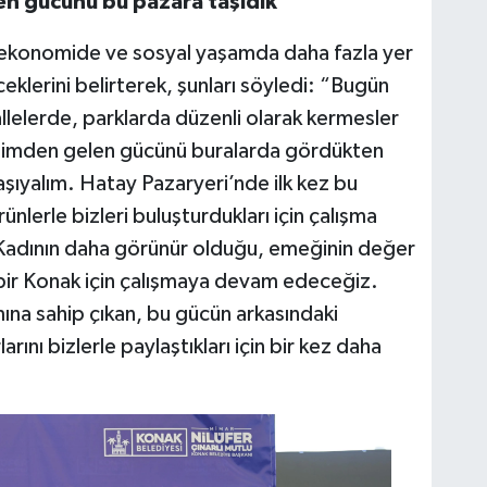
en gücünü bu pazara taşıdık
 ekonomide ve sosyal yaşamda daha fazla yer
lerini belirterek, şunları söyledi: “Bugün
llelerde, parklarda düzenli olarak kermesler
etimden gelen gücünü buralarda gördükten
aşıyalım. Hatay Pazaryeri’nde ilk kez bu
nlerle bizleri buluşturdukları için çalışma
Kadının daha görünür olduğu, emeğinin değer
 bir Konak için çalışmaya devam edeceğiz.
ına sahip çıkan, bu gücün arkasındaki
arını bizlerle paylaştıkları için bir kez daha