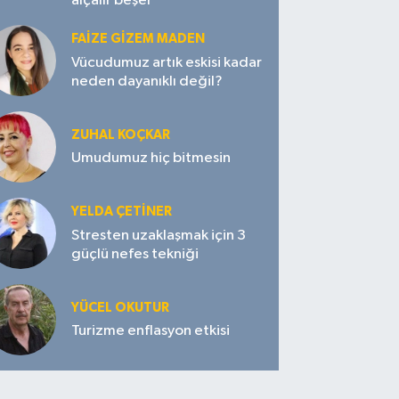
alçalır beşer
FAIZE GIZEM MADEN
Vücudumuz artık eskisi kadar
neden dayanıklı değil?
ZUHAL KOÇKAR
Umudumuz hiç bitmesin
YELDA ÇETİNER
Stresten uzaklaşmak için 3
güçlü nefes tekniği
YÜCEL OKUTUR
Turizme enflasyon etkisi