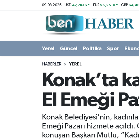
47,7436
55,2510
64,48
09-08-2026
USD
EUR
GBP
Yerel
Hava Durumu
Güncel
Trafik Durumu
Yerel
Güncel
Politika
Spor
Ekon
Politika
Süper Lig Puan Durumu ve Fikstür
HABERLER
YEREL
Spor
Tüm Manşetler
Konak’ta k
Ekonomi
Son Dakika Haberleri
El Emeği Paz
Sağlık
Haber Arşivi
Konak Belediyesi’nin, kadınl
Magazin
Emeği Pazarı hizmete açıldı. C
konuşan Başkan Mutlu, “Kadı
Kültür Sanat