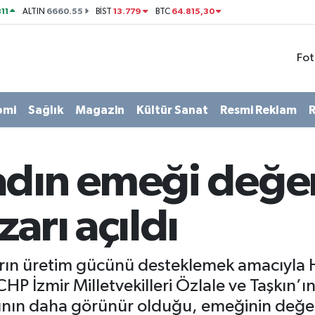
11
6660.55
13.779
64.815,30
ALTIN
BİST
BTC
Fot
omi
Sağlık
Magazin
Kültür Sanat
Resmi Reklam
R
adın emeği değer
arı açıldı
arın üretim gücünü desteklemek amacıyla H
HP İzmir Milletvekilleri Özlale ve Taşkın’ın
nın daha görünür olduğu, emeğinin değer