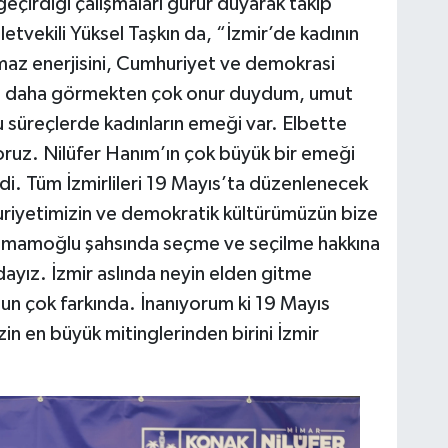
çirdiği çalışmaları gurur duyarak takip
lletvekili Yüksel Taşkın da, “İzmir’de kadının
maz enerjisini, Cumhuriyet ve demokrasi
kez daha görmekten çok onur duydum, umut
süreçlerde kadınların emeği var. Elbette
ruz. Nilüfer Hanım’ın çok büyük bir emeği
i. Tüm İzmirlileri 19 Mayıs’ta düzenlenecek
riyetimizin ve demokratik kültürümüzün bize
 İmamoğlu şahsında seçme ve seçilme hakkına
dayız. İzmir aslında neyin elden gitme
zun çok farkında. İnanıyorum ki 19 Mayıs
in en büyük mitinglerinden birini İzmir