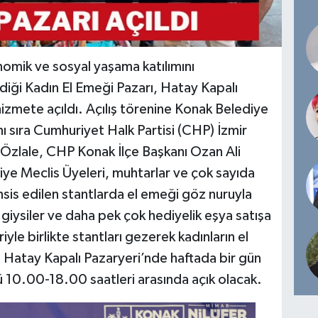
nomik ve sosyal yaşama katılımını
iği Kadın El Emeği Pazarı, Hatay Kapalı
zmete açıldı. Açılış törenine Konak Belediye
nı sıra Cumhuriyet Halk Partisi (CHP) İzmir
t Özlale, CHP Konak İlçe Başkanı Ozan Ali
iye Meclis Üyeleri, muhtarlar ve çok sayıda
hsis edilen stantlarda el emeği göz nuruyla
, giysiler ve daha pek çok hediyelik eşya satışa
iyle birlikte stantları gezerek kadınların el
. Hatay Kapalı Pazaryeri’nde haftada bir gün
 10.00-18.00 saatleri arasında açık olacak.