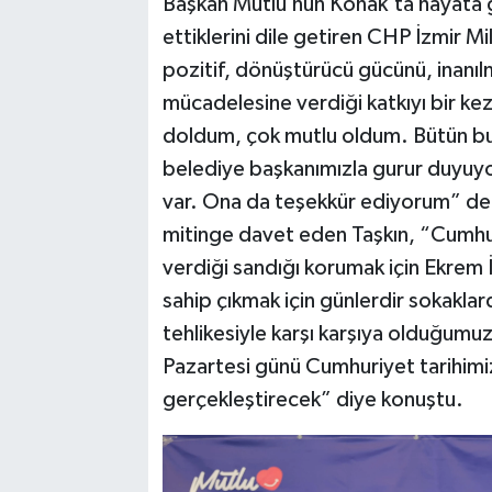
Başkan Mutlu’nun Konak’ta hayata ge
ettiklerini dile getiren CHP İzmir Mi
pozitif, dönüştürücü gücünü, inanıl
mücadelesine verdiği katkıyı bir 
doldum, çok mutlu oldum. Bütün bu 
belediye başkanımızla gurur duyuyo
var. Ona da teşekkür ediyorum” ded
mitinge davet eden Taşkın, “Cumhu
verdiği sandığı korumak için Ekrem
sahip çıkmak için günlerdir sokaklar
tehlikesiyle karşı karşıya olduğumu
Pazartesi günü Cumhuriyet tarihimiz
gerçekleştirecek” diye konuştu.