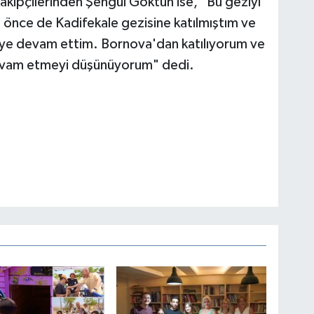
 takipçilerinden Şengül Göktün ise, "Bu geziyi
önce de Kadifekale gezisine katılmıştım ve
ye devam ettim. Bornova'dan katılıyorum ve
 devam etmeyi düşünüyorum" dedi.