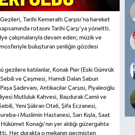
Gezileri, Tarihi Kemeraltı Çarşısı'na hareket
apsamında rotasını Tarihi Çarşı'ya yöneltti.
tölye çalışmalarıyla devam eden; müzik ve
atmosferiyle buluşturan şenliğin gözdesi
ğü gezilere katılanlar, Konak Pier (Eski Gümrük
 Sebili ve Çeşmesi, Hamdi Dalan Sabun
Paşa Şadırvanı, Antikacılar Çarşısı, Piyaleoğlu
iyesi Mutluluk Kahvesi, Başdurak Camii ve
Sebili, Yeni Şükran Oteli, Şifa Eczanesi,
ureba-i Muslimin Hastanesi, Sarı Kışla, Saat
 ve Hükümet Konağı'nın yer aldığı güzergahta
t etti. Her durakta o mekanın geçmişten