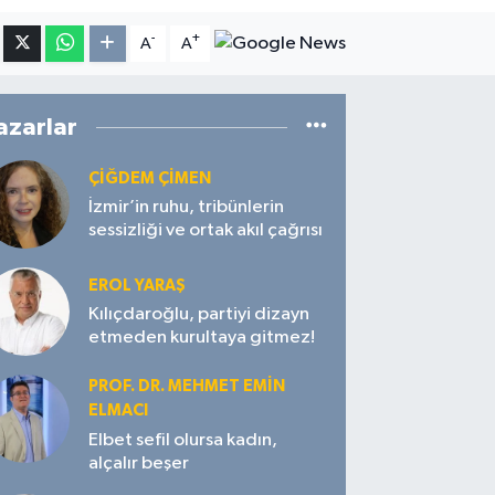
-
+
A
A
azarlar
ÇIĞDEM ÇIMEN
İzmir’in ruhu, tribünlerin
sessizliği ve ortak akıl çağrısı
EROL YARAŞ
Kılıçdaroğlu, partiyi dizayn
etmeden kurultaya gitmez!
PROF. DR. MEHMET EMIN
ELMACI
Elbet sefil olursa kadın,
alçalır beşer