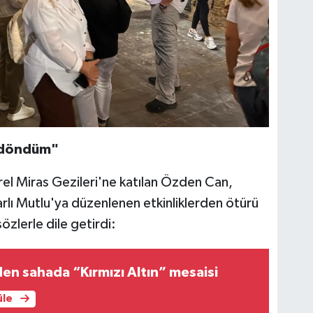
i döndüm"
el Miras Gezileri'ne katılan Özden Can,
rlı Mutlu'ya düzenlenen etkinliklerden ötürü
zlerle dile getirdi:
en sahada “Kırmızı Altın” mesaisi
üle