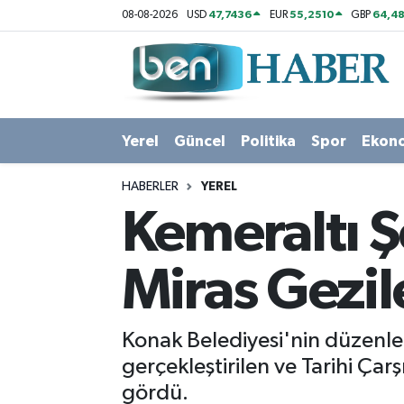
47,7436
55,2510
64,48
08-08-2026
USD
EUR
GBP
Yerel
Hava Durumu
Güncel
Trafik Durumu
Yerel
Güncel
Politika
Spor
Ekon
Politika
Süper Lig Puan Durumu ve Fikstür
HABERLER
YEREL
Spor
Tüm Manşetler
Kemeraltı Şe
Ekonomi
Son Dakika Haberleri
Miras Gezil
Sağlık
Haber Arşivi
Konak Belediyesi'nin düzenle
Magazin
gerçekleştirilen ve Tarihi Çar
gördü.
Kültür Sanat