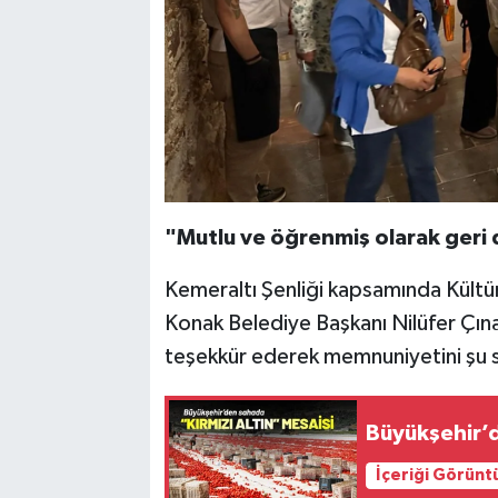
"Mutlu ve öğrenmiş olarak ger
Kemeraltı Şenliği kapsamında Kültür
Konak Belediye Başkanı Nilüfer Çına
teşekkür ederek memnuniyetini şu sö
Büyükşehir’d
İçeriği Görünt