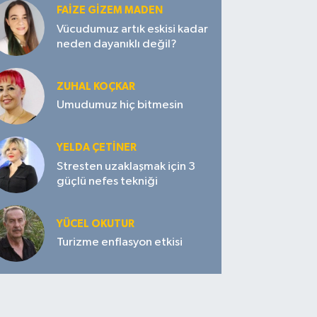
FAIZE GIZEM MADEN
Vücudumuz artık eskisi kadar
neden dayanıklı değil?
ZUHAL KOÇKAR
Umudumuz hiç bitmesin
YELDA ÇETİNER
Stresten uzaklaşmak için 3
güçlü nefes tekniği
YÜCEL OKUTUR
Turizme enflasyon etkisi