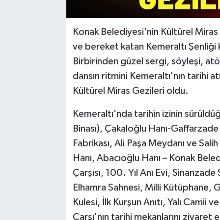
Konak Belediyesi'nin Kültürel Miras 
ve bereket katan Kemeraltı Şenliği k
Birbirinden güzel sergi, söyleşi, a
dansın ritmini Kemeraltı'nın tarihi 
Kültürel Miras Gezileri oldu.
Kemeraltı'nda tarihin izinin sürüldü
Binası), Çakaloğlu Hanı-Gaffarzade
Fabrikası, Ali Paşa Meydanı ve Salih 
Hanı, Abacıoğlu Hanı – Konak Beled
Çarşısı, 100. Yıl Anı Evi, Sinanzade 
Elhamra Sahnesi, Milli Kütüphane, G
Kulesi, İlk Kurşun Anıtı, Yalı Camii
Çarşı'nın tarihi mekanlarını ziyare