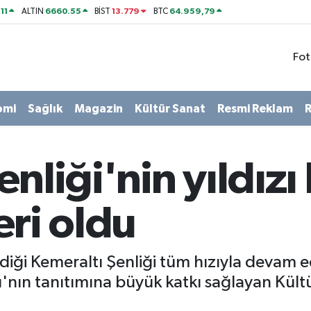
11
6660.55
13.779
64.959,79
ALTIN
BİST
BTC
Fot
omi
Sağlık
Magazin
Kültür Sanat
Resmi Reklam
R
nliği'nin yıldızı
eri oldu
diği Kemeraltı Şenliği tüm hızıyla devam 
şı'nın tanıtımına büyük katkı sağlayan Kültü