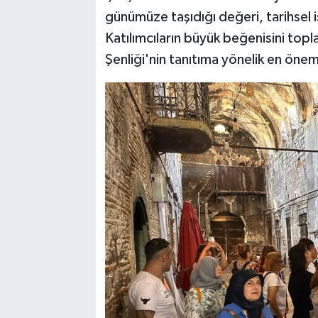
günümüze taşıdığı değeri, tarihsel işl
Katılımcıların büyük beğenisini topl
Şenliği'nin tanıtıma yönelik en önemli 