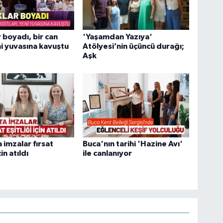
 boyadı, bir can
'Yaşamdan Yazıya'
i yuvasına kavuştu
Atölyesi’nin üçüncü durağı;
Aşk
 imzalar fırsat
Buca'nın tarihi 'Hazine Avı'
çin atıldı
ile canlanıyor