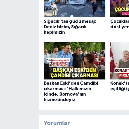
Sığacık’tan güçlü mesaj:
Çocuklar
Deniz bizim, Sığacık
dost yen
hepimizin
Başkan Eşki'den Çamdibi
Konak'ta
çıkarması: 'Halkımızın
eşitliği i
içinde, Bornova'nın
hizmetindeyiz'
Yorumlar