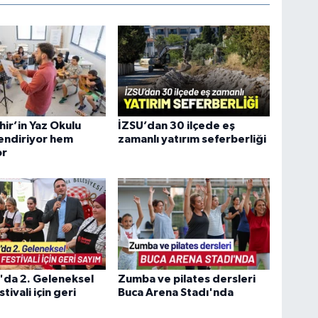
ir’in Yaz Okulu
İZSU’dan 30 ilçede eş
endiriyor hem
zamanlı yatırım seferberliği
or
'da 2. Geleneksel
Zumba ve pilates dersleri
tivali için geri
Buca Arena Stadı'nda