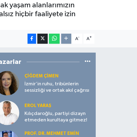
tak yaşam alanlarımızın
sız hiçbir faaliyete izin
-
+
A
A
azarlar
ÇIĞDEM ÇIMEN
İzmir’in ruhu, tribünlerin
sessizliği ve ortak akıl çağrısı
EROL YARAŞ
Kılıçdaroğlu, partiyi dizayn
etmeden kurultaya gitmez!
PROF. DR. MEHMET EMIN