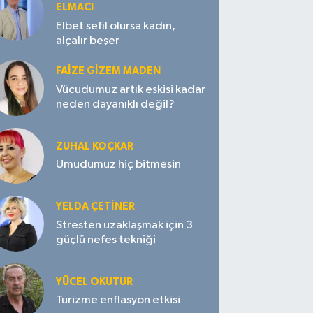
ELMACI
Elbet sefil olursa kadın,
alçalır beşer
FAIZE GIZEM MADEN
Vücudumuz artık eskisi kadar
neden dayanıklı değil?
ZUHAL KOÇKAR
Umudumuz hiç bitmesin
YELDA ÇETİNER
Stresten uzaklaşmak için 3
güçlü nefes tekniği
YÜCEL OKUTUR
Turizme enflasyon etkisi