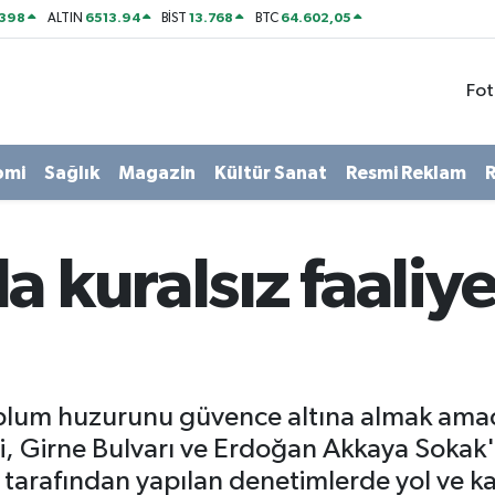
2398
6513.94
13.768
64.602,05
ALTIN
BİST
BTC
Fot
omi
Sağlık
Magazin
Kültür Sanat
Resmi Reklam
R
 kuralsız faaliye
lum huzurunu güvence altına almak amacıy
i, Girne Bulvarı ve Erdoğan Akkaya Sokak'
i tarafından yapılan denetimlerde yol ve ka