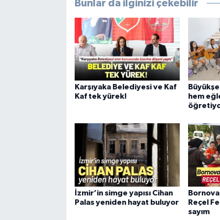
Bunlar da ilginizi çekebilir
Karşıyaka Belediyesi ve Kaf
Büyükşeh
Kaf tek yürek!
hem eğl
öğretiy
İzmir’in simge yapısı Cihan
Bornova
Palas yeniden hayat buluyor
Reçel Fes
sayım