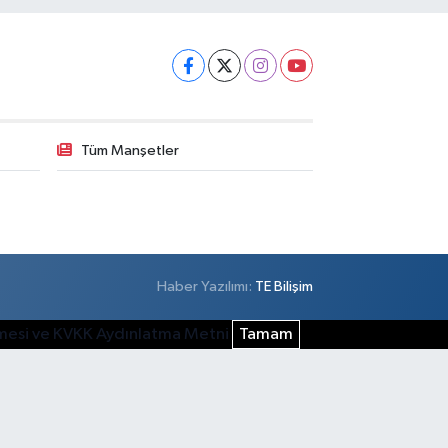
Tüm Manşetler
Haber Yazılımı:
TE Bilişim
şmesi ve KVKK Aydınlatma Metni
Tamam