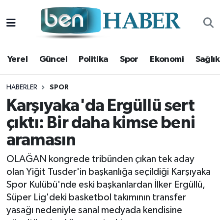
Yerel
Hava Durumu
Yerel
Güncel
Politika
Spor
Ekonomi
Sağlık
Güncel
Trafik Durumu
Politika
Süper Lig Puan Durumu ve Fikstür
HABERLER
SPOR
Karşıyaka'da Ergüllü sert
Spor
Tüm Manşetler
çıktı: Bir daha kimse beni
aramasın
Ekonomi
Son Dakika Haberleri
OLAĞAN kongrede tribünden çıkan tek aday
Sağlık
Haber Arşivi
olan Yiğit Tusder'in başkanlığa seçildiği Karşıyaka
Spor Kulübü'nde eski başkanlardan İlker Ergüllü,
Magazin
Süper Lig'deki basketbol takımının transfer
yasağı nedeniyle sanal medyada kendisine
Kültür Sanat