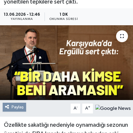
yöneltilen tepkilere sert çıktı.
Resmi Reklam
13.06.2026 - 12:46
1 DK
YAYINLANMA
OKUNMA SÜRESI
Röportajlar
Paylaş
-
+
A
A
Özellikte sakatlığı nedeniyle oynamadığı sezonun