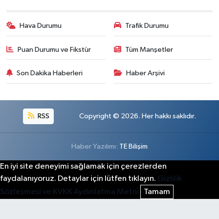
Hava Durumu
Trafik Durumu
Puan Durumu ve Fikstür
Tüm Manşetler
Son Dakika Haberleri
Haber Arşivi
RSS
Copyright © 2026. Her hakkı saklıdır.
Haber Yazılımı:
TE Bilişim
En iyi site deneyimi sağlamak için çerezlerden
faydalanıyoruz. Detaylar için lütfen tıklayın.
Gizlilik
Sözleşmesi ve KVKK Aydınlatma Metni
Tamam