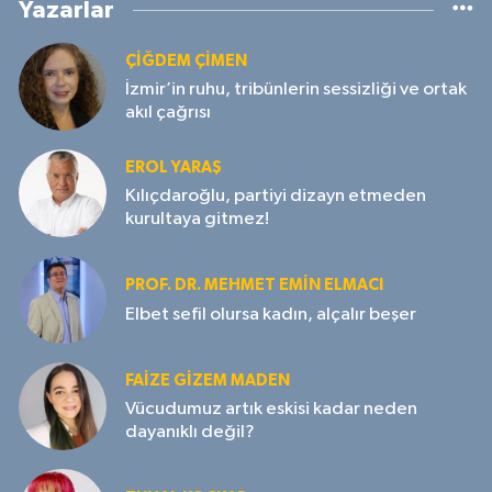
Yazarlar
ÇIĞDEM ÇIMEN
İzmir’in ruhu, tribünlerin sessizliği ve ortak
akıl çağrısı
EROL YARAŞ
Kılıçdaroğlu, partiyi dizayn etmeden
kurultaya gitmez!
PROF. DR. MEHMET EMIN ELMACI
Elbet sefil olursa kadın, alçalır beşer
FAIZE GIZEM MADEN
Vücudumuz artık eskisi kadar neden
dayanıklı değil?