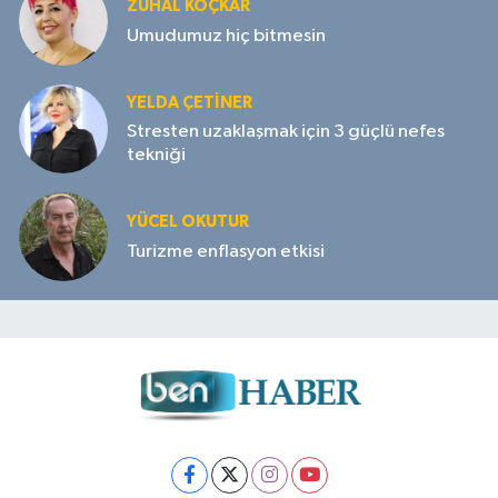
ZUHAL KOÇKAR
Umudumuz hiç bitmesin
YELDA ÇETİNER
Stresten uzaklaşmak için 3 güçlü nefes
tekniği
YÜCEL OKUTUR
Turizme enflasyon etkisi