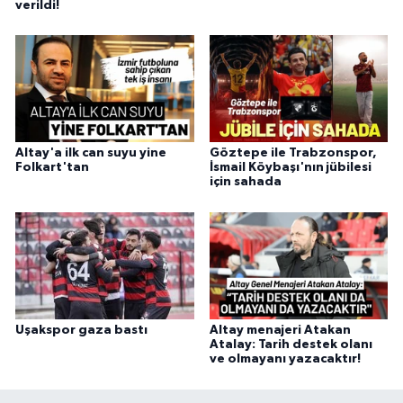
verildi!
Altay'a ilk can suyu yine
Göztepe ile Trabzonspor,
Folkart'tan
İsmail Köybaşı'nın jübilesi
için sahada
Uşakspor gaza bastı
Altay menajeri Atakan
Atalay: Tarih destek olanı
ve olmayanı yazacaktır!