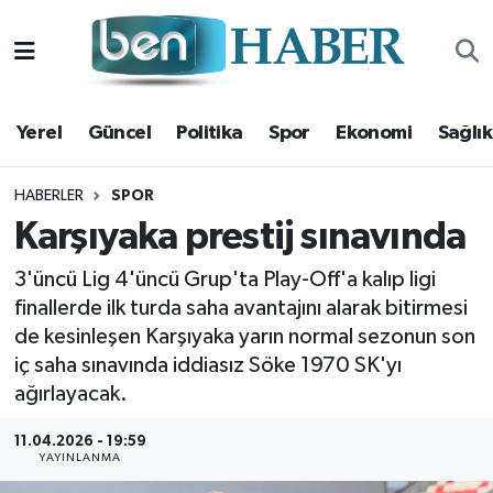
Yerel
Hava Durumu
Yerel
Güncel
Politika
Spor
Ekonomi
Sağlık
Güncel
Trafik Durumu
Politika
Süper Lig Puan Durumu ve Fikstür
HABERLER
SPOR
Karşıyaka prestij sınavında
Spor
Tüm Manşetler
3'üncü Lig 4'üncü Grup'ta Play-Off'a kalıp ligi
finallerde ilk turda saha avantajını alarak bitirmesi
Ekonomi
Son Dakika Haberleri
de kesinleşen Karşıyaka yarın normal sezonun son
Sağlık
Haber Arşivi
iç saha sınavında iddiasız Söke 1970 SK'yı
ağırlayacak.
Magazin
11.04.2026 - 19:59
YAYINLANMA
Kültür Sanat