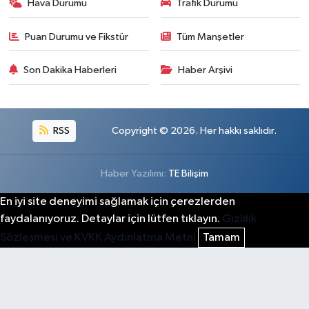
Hava Durumu
Trafik Durumu
Puan Durumu ve Fikstür
Tüm Manşetler
Son Dakika Haberleri
Haber Arşivi
RSS
Copyright © 2026. Her hakkı saklıdır.
Haber Yazılımı:
TE Bilişim
En iyi site deneyimi sağlamak için çerezlerden
faydalanıyoruz. Detaylar için lütfen tıklayın.
Gizlilik
Sözleşmesi ve KVKK Aydınlatma Metni
Tamam