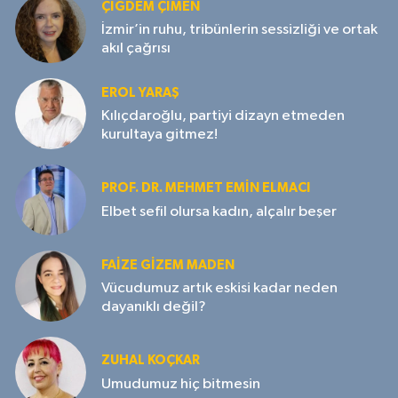
ÇIĞDEM ÇIMEN
İzmir’in ruhu, tribünlerin sessizliği ve ortak
akıl çağrısı
EROL YARAŞ
Kılıçdaroğlu, partiyi dizayn etmeden
kurultaya gitmez!
PROF. DR. MEHMET EMIN ELMACI
Elbet sefil olursa kadın, alçalır beşer
FAIZE GIZEM MADEN
Vücudumuz artık eskisi kadar neden
dayanıklı değil?
ZUHAL KOÇKAR
Umudumuz hiç bitmesin