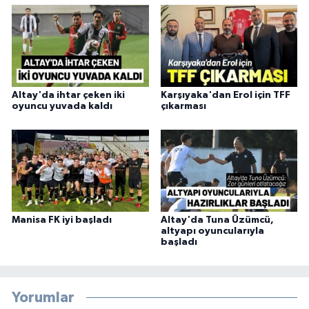
Altay'da ihtar çeken iki
Karşıyaka'dan Erol için TFF
oyuncu yuvada kaldı
çıkarması
Manisa FK iyi başladı
Altay'da Tuna Üzümcü,
altyapı oyuncularıyla
başladı
Yorumlar