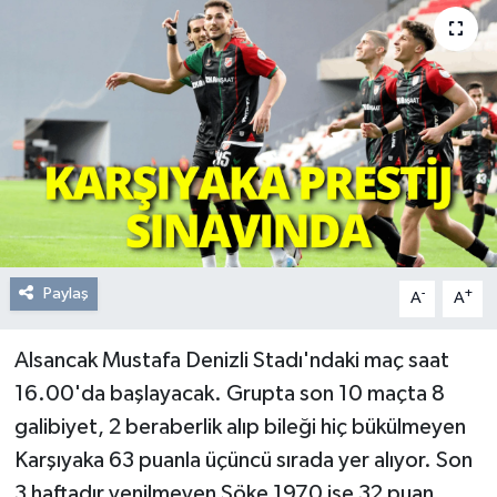
Resmi Reklam
Röportajlar
Paylaş
-
+
A
A
Alsancak Mustafa Denizli Stadı'ndaki maç saat
16.00'da başlayacak. Grupta son 10 maçta 8
galibiyet, 2 beraberlik alıp bileği hiç bükülmeyen
Karşıyaka 63 puanla üçüncü sırada yer alıyor. Son
3 haftadır yenilmeyen Söke 1970 ise 32 puan