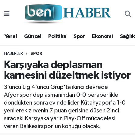
Yerel
Hava Durumu
Yerel
Güncel
Politika
Spor
Ekonomi
Sağlık
Güncel
Trafik Durumu
Politika
Süper Lig Puan Durumu ve Fikstür
HABERLER
SPOR
Karşıyaka deplasman
Spor
Tüm Manşetler
karnesini düzeltmek istiyor
Ekonomi
Son Dakika Haberleri
3'üncü Lig 4'üncü Grup'ta ikinci devrede
Afyonspor deplasmanından 0-0 beraberlikle
Sağlık
Haber Arşivi
döndükten sonra evinde lider Kütahyapor'a 1-0
yenilerek zirvenin 7 puan gerisine düşen 2'nci
Magazin
sıradaki Karşıyaka yarın Play-Off mücadelesi
veren Balıkesirspor'un konuğu olacak.
Kültür Sanat