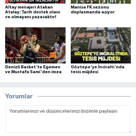
Altay menajeri Atakan
Manisa FK sezonu
Atalay: Tarih destek olanı
deplasmanda açıyor
ve olmayanı yazacaktır!
Denizli Basket'te Egemen
Göztepe'ye İnciraltı'nda
ve Mustafa Sami'den imza
tesis müjdesi
Yorumlar