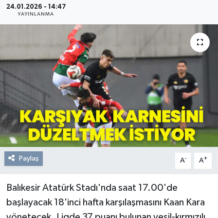
24.01.2026 - 14:47
YAYINLANMA
Resmi Reklam
Röportajlar
Paylaş
-
+
A
A
Balıkesir Atatürk Stadı'nda saat 17.00'de
başlayacak 18'inci hafta karşılaşmasını Kaan Kara
yönetecek. Ligde 37 puanı bulunan yeşil-kırmızılı