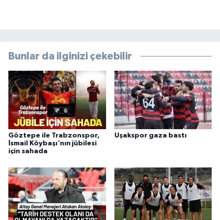
Bunlar da ilginizi çekebilir
Göztepe ile Trabzonspor,
Uşakspor gaza bastı
İsmail Köybaşı'nın jübilesi
için sahada