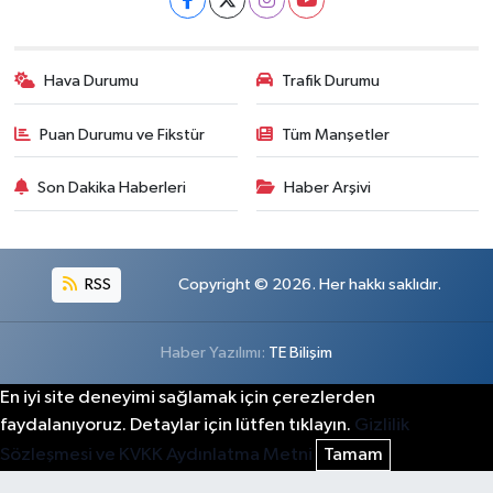
Hava Durumu
Trafik Durumu
Puan Durumu ve Fikstür
Tüm Manşetler
Son Dakika Haberleri
Haber Arşivi
RSS
Copyright © 2026. Her hakkı saklıdır.
Haber Yazılımı:
TE Bilişim
En iyi site deneyimi sağlamak için çerezlerden
faydalanıyoruz. Detaylar için lütfen tıklayın.
Gizlilik
Sözleşmesi ve KVKK Aydınlatma Metni
Tamam