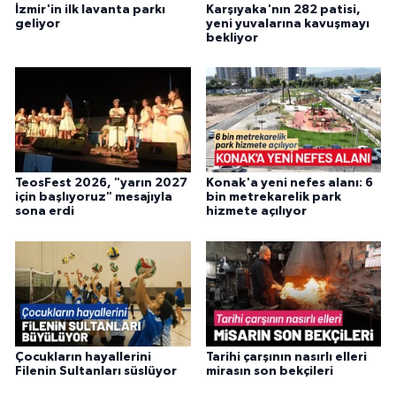
İzmir'in ilk lavanta parkı
Karşıyaka'nın 282 patisi,
geliyor
yeni yuvalarına kavuşmayı
bekliyor
TeosFest 2026, "yarın 2027
Konak'a yeni nefes alanı: 6
için başlıyoruz" mesajıyla
bin metrekarelik park
sona erdi
hizmete açılıyor
Çocukların hayallerini
Tarihi çarşının nasırlı elleri
Filenin Sultanları süslüyor
mirasın son bekçileri