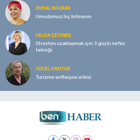
ZUHAL KOÇKAR
Umudumuz hiç bitmesin
YELDA ÇETİNER
Stresten uzaklaşmak için 3 güçlü nefes
tekniği
YÜCEL OKUTUR
Turizme enflasyon etkisi