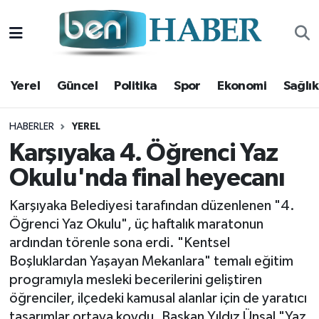
Yerel
Hava Durumu
Yerel
Güncel
Politika
Spor
Ekonomi
Sağlık
Güncel
Trafik Durumu
Politika
Süper Lig Puan Durumu ve Fikstür
HABERLER
YEREL
Karşıyaka 4. Öğrenci Yaz
Spor
Tüm Manşetler
Okulu'nda final heyecanı
Ekonomi
Son Dakika Haberleri
Karşıyaka Belediyesi tarafından düzenlenen "4.
Öğrenci Yaz Okulu", üç haftalık maratonun
Sağlık
Haber Arşivi
ardından törenle sona erdi. "Kentsel
Boşluklardan Yaşayan Mekanlara" temalı eğitim
Magazin
programıyla mesleki becerilerini geliştiren
öğrenciler, ilçedeki kamusal alanlar için de yaratıcı
Kültür Sanat
tasarımlar ortaya koydu. Başkan Yıldız Ünsal "Yaz