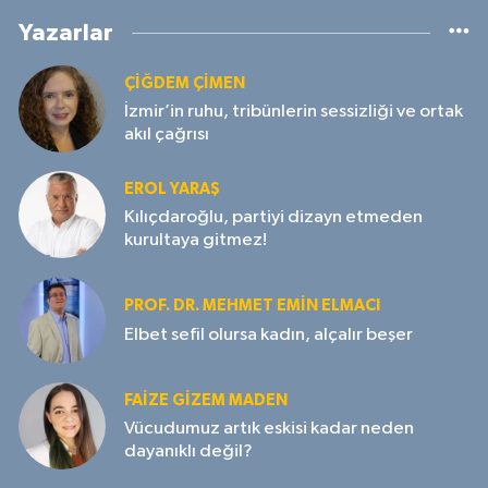
Yazarlar
ÇIĞDEM ÇIMEN
İzmir’in ruhu, tribünlerin sessizliği ve ortak
akıl çağrısı
EROL YARAŞ
Kılıçdaroğlu, partiyi dizayn etmeden
kurultaya gitmez!
PROF. DR. MEHMET EMIN ELMACI
Elbet sefil olursa kadın, alçalır beşer
FAIZE GIZEM MADEN
Vücudumuz artık eskisi kadar neden
dayanıklı değil?