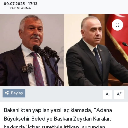
09.07.2025 - 17:13
YAYINLANMA
Resmi Reklam
Röportajlar
Paylaş
-
+
A
A
Bakanlıktan yapılan yazılı açıklamada, "Adana
Büyükşehir Belediye Başkanı Zeydan Karalar,
hakkında 'İcbar suretiyle irtikap' suçundan