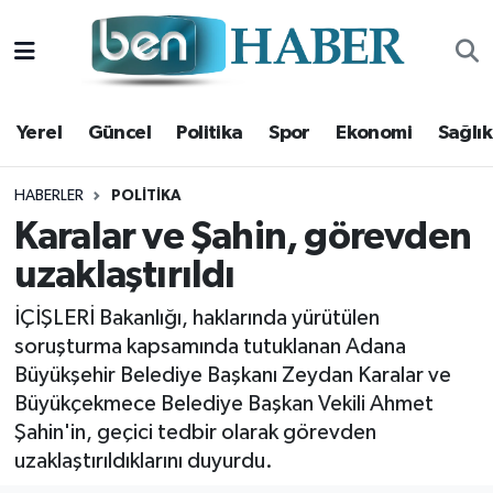
Yerel
Hava Durumu
Yerel
Güncel
Politika
Spor
Ekonomi
Sağlık
Güncel
Trafik Durumu
Politika
Süper Lig Puan Durumu ve Fikstür
HABERLER
POLITIKA
Karalar ve Şahin, görevden
Spor
Tüm Manşetler
uzaklaştırıldı
Ekonomi
Son Dakika Haberleri
İÇİŞLERİ Bakanlığı, haklarında yürütülen
soruşturma kapsamında tutuklanan Adana
Sağlık
Haber Arşivi
Büyükşehir Belediye Başkanı Zeydan Karalar ve
Büyükçekmece Belediye Başkan Vekili Ahmet
Magazin
Şahin'in, geçici tedbir olarak görevden
uzaklaştırıldıklarını duyurdu.
Kültür Sanat