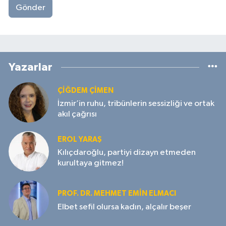
Gönder
Yazarlar
ÇIĞDEM ÇIMEN
İzmir’in ruhu, tribünlerin sessizliği ve ortak
akıl çağrısı
EROL YARAŞ
Kılıçdaroğlu, partiyi dizayn etmeden
kurultaya gitmez!
PROF. DR. MEHMET EMIN ELMACI
Elbet sefil olursa kadın, alçalır beşer