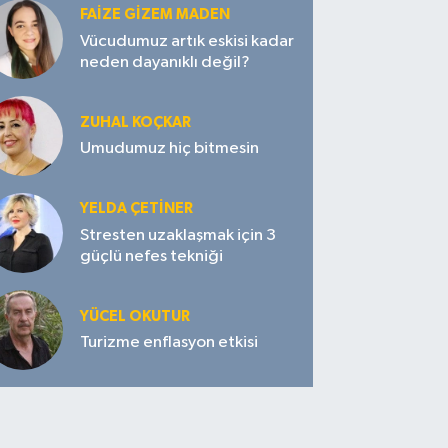
FAIZE GIZEM MADEN
Vücudumuz artık eskisi kadar
neden dayanıklı değil?
ZUHAL KOÇKAR
Umudumuz hiç bitmesin
YELDA ÇETİNER
Stresten uzaklaşmak için 3
güçlü nefes tekniği
YÜCEL OKUTUR
Turizme enflasyon etkisi