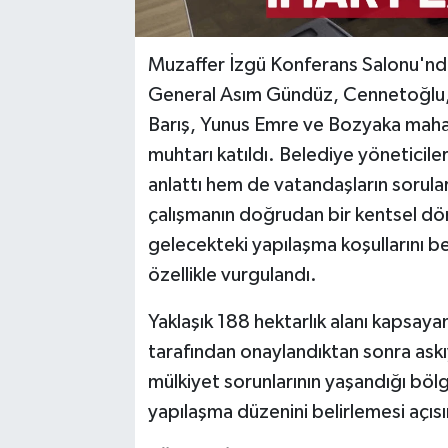
Muzaffer İzgü Konferans Salonu'nda 
General Asım Gündüz, Cennetoğlu, S
Barış, Yunus Emre ve Bozyaka mahal
muhtarı katıldı. Belediye yöneticiler
anlattı hem de vatandaşların sorular
çalışmanın doğrudan bir kentsel dö
gelecekteki yapılaşma koşullarını be
özellikle vurgulandı.
Yaklaşık 188 hektarlık alanı kapsaya
tarafından onaylandıktan sonra askıy
mülkiyet sorunlarının yaşandığı böl
yapılaşma düzenini belirlemesi açıs