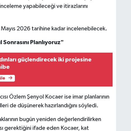
inceleme yapabileceği ve itirazlarını
9 Mayıs 2026 tarihine kadar incelenebilecek.
l Sonrasını Planlıyoruz"
dınları güçlendirecek iki projesine
hibe
üle
ısı Özlem Şenyol Kocaer ise imar planlarının
leri de düşünerek hazırlandığını söyledi.
aklarının bugün yeniden değerlendirilirken
ası gerektiğini ifade eden Kocaer, kat