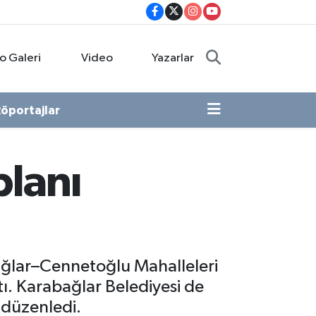
o Galeri
Video
Yazarlar
öportajlar
planı
ağlar–Cennetoğlu Mahalleleri
tı. Karabağlar Belediyesi de
ı düzenledi.