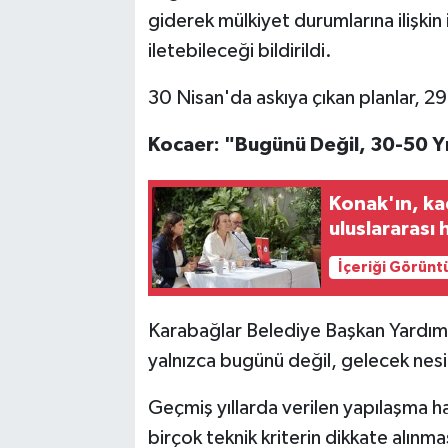
giderek mülkiyet durumlarına ilişkin 
iletebileceği bildirildi.
30 Nisan'da askıya çıkan planlar, 2
Kocaer: "Bugünü Değil, 30-50 Yı
Konak'ın, ka
uluslararası 
İçeriği Görünt
Karabağlar Belediye Başkan Yardımc
yalnızca bugünü değil, gelecek nesil
Geçmiş yıllarda verilen yapılaşma h
birçok teknik kriterin dikkate alınm