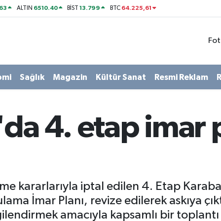
63
6510.40
13.799
64.225,61
ALTIN
BİST
BTC
Fot
omi
Sağlık
Magazin
Kültür Sanat
Resmi Reklam
R
da 4. etap imar 
e kararlarıyla iptal edilen 4. Etap Karab
lama İmar Planı, revize edilerek askıya çık
lgilendirmek amacıyla kapsamlı bir toplant