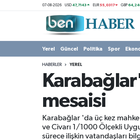
47,7143
55,0317
64,24
07-08-2026
USD
EUR
GBP
Yerel
Hava Durumu
Güncel
Trafik Durumu
Yerel
Güncel
Politika
Spor
Ekon
Politika
Süper Lig Puan Durumu ve Fikstür
HABERLER
YEREL
Spor
Tüm Manşetler
Karabağlar'
Ekonomi
Son Dakika Haberleri
mesaisi
Sağlık
Haber Arşivi
Karabağlar 'da üç kez mahkem
Magazin
ve Civarı 1/1000 Ölçekli Uygu
sürece ilişkin vatandaşları bi
Kültür Sanat