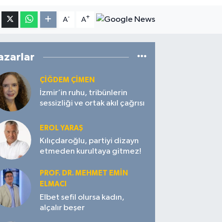
-
+
A
A
azarlar
ÇIĞDEM ÇIMEN
İzmir’in ruhu, tribünlerin
sessizliği ve ortak akıl çağrısı
EROL YARAŞ
Kılıçdaroğlu, partiyi dizayn
etmeden kurultaya gitmez!
PROF. DR. MEHMET EMIN
ELMACI
Elbet sefil olursa kadın,
alçalır beşer