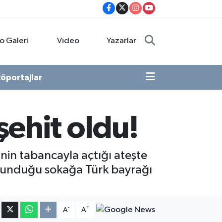
o Galeri
Video
Yazarlar
öportajlar
şehit oldu!
in tabancayla açtığı ateşte
ulunduğu sokağa Türk bayrağı
-
+
A
A