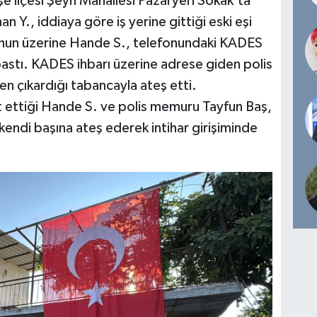
e ilçesi Şeyh Mahallesi Pazaryeri Sokak'ta
., iddiaya göre iş yerine gittiği eski eşi
unun üzerine Hande S., telefonundaki KADES
stı. KADES ihbarı üzerine adrese giden polis
 çıkardığı tabancayla ateş etti.
t ettiği Hande S. ve polis memuru Tayfun Baş,
kendi başına ateş ederek intihar girişiminde