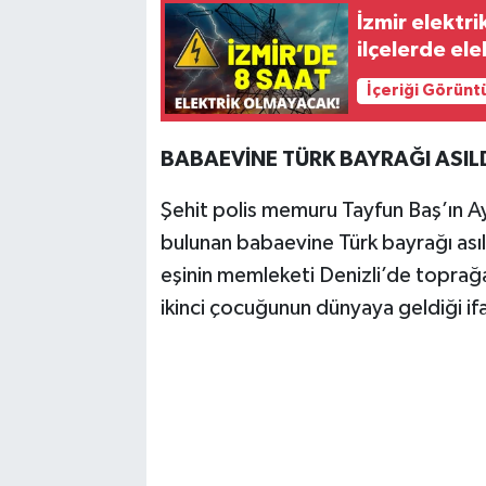
İzmir elektr
ilçelerde ele
İçeriği Görünt
BABAEVİNE TÜRK BAYRAĞI ASIL
Şehit polis memuru Tayfun Baş’ın Ayd
bulunan babaevine Türk bayrağı asıld
eşinin memleketi Denizli’de toprağa 
ikinci çocuğunun dünyaya geldiği if