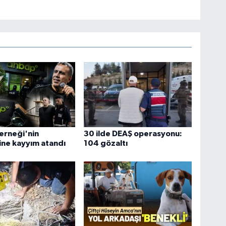
erneği'nin
30 ilde DEAŞ operasyonu:
ne kayyım atandı
104 gözaltı