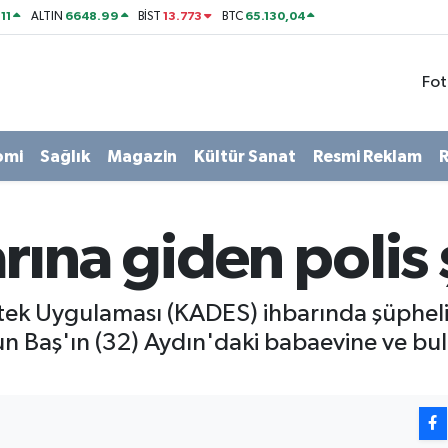
11
6648.99
13.773
65.130,04
ALTIN
BİST
BTC
Fot
omi
Sağlık
Magazin
Kültür Sanat
Resmi Reklam
R
ına giden polis 
ek Uygulaması (KADES) ihbarında şüphelin
un Baş'ın (32) Aydın'daki babaevine ve b