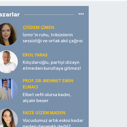
azarlar
ÇIĞDEM ÇIMEN
İzmir’in ruhu, tribünlerin
sessizliği ve ortak akıl çağrısı
EROL YARAŞ
Kılıçdaroğlu, partiyi dizayn
etmeden kurultaya gitmez!
PROF. DR. MEHMET EMIN
ELMACI
Elbet sefil olursa kadın,
alçalır beşer
FAIZE GIZEM MADEN
Vücudumuz artık eskisi kadar
neden dayanıklı değil?