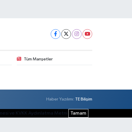
Tüm Manşetler
Haber Yazılımı:
TE Bilişim
şmesi ve KVKK Aydınlatma Metni
Tamam