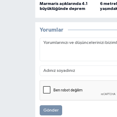
Marmaris açıklarında 4.1
6 metrel
büyüklüğünde deprem
yaşındaki
Yorumlar
Gönder