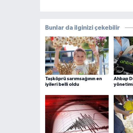
Bunlar da ilginizi çekebilir
Taşköprü sarımsağının en
Ahbap D
iyileri belli oldu
yönetimi