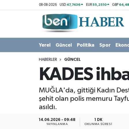
47,7436
55,2510
64,48
08-08-2026
USD
EUR
GBP
Yerel
Hava Durumu
Güncel
Trafik Durumu
Yerel
Güncel
Politika
Spor
Ekon
Politika
Süper Lig Puan Durumu ve Fikstür
HABERLER
GÜNCEL
Spor
Tüm Manşetler
KADES ihbar
Ekonomi
Son Dakika Haberleri
MUĞLA'da, gittiği Kadın Dest
Sağlık
Haber Arşivi
şehit olan polis memuru Tayf
asıldı.
Magazin
14.06.2026 - 09:48
1 DK
Kültür Sanat
YAYINLANMA
OKUNMA SÜRESI