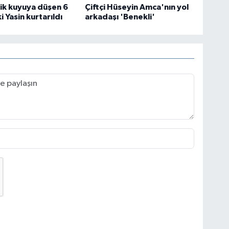
ik kuyuya düşen 6
Çiftçi Hüseyin Amca'nın yol
 Yasin kurtarıldı
arkadaşı 'Benekli'