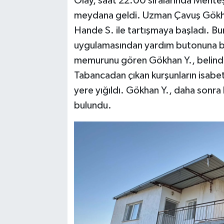
Olay, saat 22.00 sıralarında Menteş
meydana geldi. Uzman Çavuş Gökhan Y
Hande S. ile tartışmaya başladı. B
uygulamasından yardım butonuna ba
memurunu gören Gökhan Y., belinden
Tabancadan çıkan kurşunların isabe
yere yığıldı. Gökhan Y., daha sonra 
bulundu.