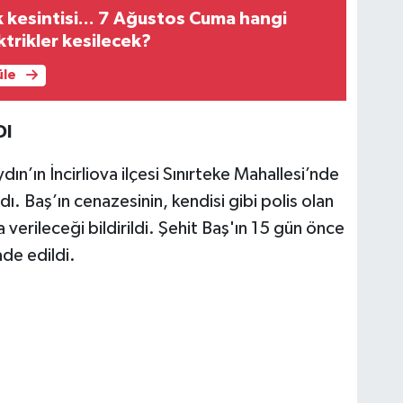
ik kesintisi... 7 Ağustos Cuma hangi
ktrikler kesilecek?
üle
DI
ın’ın İncirliova ilçesi Sınırteke Mahallesi’nde
ı. Baş’ın cenazesinin, kendisi gibi polis olan
verileceği bildirildi. Şehit Baş'ın 15 gün önce
ade edildi.