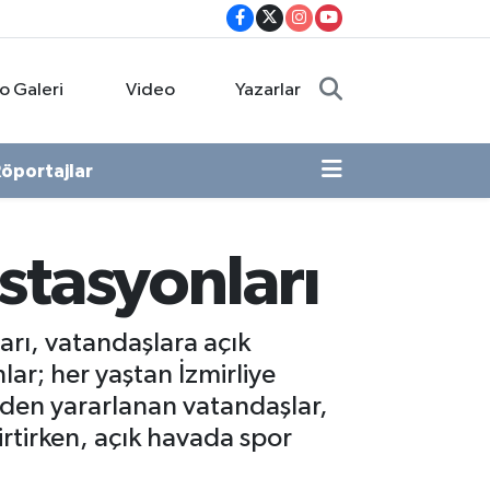
o Galeri
Video
Yazarlar
öportajlar
istasyonları
arı, vatandaşlara açık
ar; her yaştan İzmirliye
jeden yararlanan vatandaşlar,
irtirken, açık havada spor