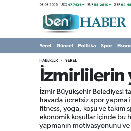
47,7436
55,2510
64,48
08-08-2026
USD
EUR
GBP
Yerel
Hava Durumu
Güncel
Trafik Durumu
Yerel
Güncel
Politika
Spor
Ekon
Politika
Süper Lig Puan Durumu ve Fikstür
HABERLER
YEREL
Spor
Tüm Manşetler
İzmirlilerin
Ekonomi
Son Dakika Haberleri
İzmir Büyükşehir Belediyesi t
Sağlık
Haber Arşivi
havada ücretsiz spor yapma im
fitness, yoga, koşu ve takım 
Magazin
ekonomik koşullar içinde bu h
yapmanın motivasyonunu ve yaş
Kültür Sanat