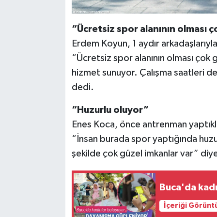
“Ücretsiz spor alanının olması ç
Erdem Koyun, 1 aydır arkadaşlarıyla
“Ücretsiz spor alanının olması çok 
hizmet sunuyor. Çalışma saatleri de
dedi.
“Huzurlu oluyor”
Enes Koca, önce antrenman yaptıklar
“İnsan burada spor yaptığında huzur
şekilde çok güzel imkanlar var” diy
Buca'da kadı
İçeriği Görünt