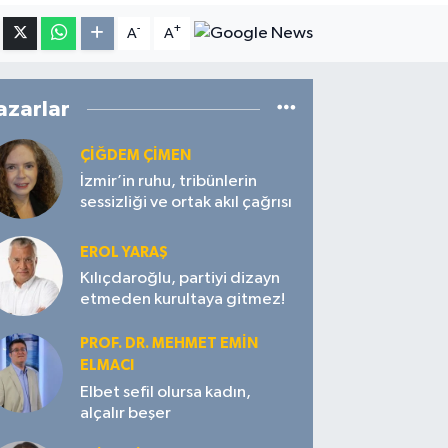
-
+
A
A
azarlar
ÇIĞDEM ÇIMEN
İzmir’in ruhu, tribünlerin
sessizliği ve ortak akıl çağrısı
EROL YARAŞ
Kılıçdaroğlu, partiyi dizayn
etmeden kurultaya gitmez!
PROF. DR. MEHMET EMIN
ELMACI
Elbet sefil olursa kadın,
alçalır beşer