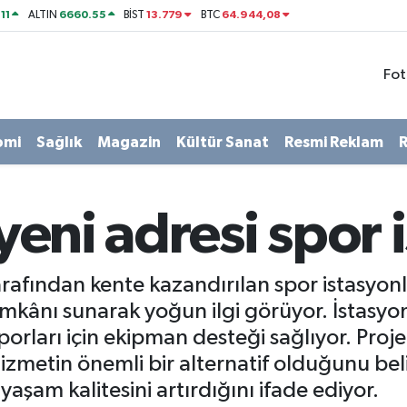
11
6660.55
13.779
64.944,08
ALTIN
BİST
BTC
Fot
omi
Sağlık
Magazin
Kültür Sanat
Resmi Reklam
R
 yeni adresi spor 
arafından kente kazandırılan spor istasyonl
kânı sunarak yoğun ilgi görüyor. İstasyonl
sporları için ekipman desteği sağlıyor. Pro
izmetin önemli bir alternatif olduğunu bel
am kalitesini artırdığını ifade ediyor.