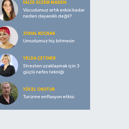
FAIZE GIZEM MADEN
Vücudumuz artık eskisi kadar
neden dayanıklı değil?
ZUHAL KOÇKAR
Umudumuz hiç bitmesin
YELDA ÇETİNER
Stresten uzaklaşmak için 3
güçlü nefes tekniği
YÜCEL OKUTUR
Turizme enflasyon etkisi