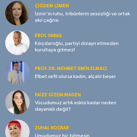
ÇIĞDEM ÇIMEN
İzmir’in ruhu, tribünlerin sessizliği ve ortak
akıl çağrısı
EROL YARAŞ
Kılıçdaroğlu, partiyi dizayn etmeden
kurultaya gitmez!
PROF. DR. MEHMET EMIN ELMACI
Elbet sefil olursa kadın, alçalır beşer
FAIZE GIZEM MADEN
Vücudumuz artık eskisi kadar neden
dayanıklı değil?
ZUHAL KOÇKAR
Umudumuz hiç bitmesin