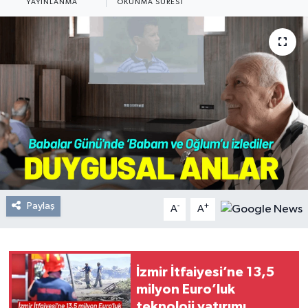
YAYINLANMA
OKUNMA SÜRESI
Resmi Reklam
Röportajlar
Paylaş
-
+
A
A
İzmir İtfaiyesi’ne 13,5
milyon Euro’luk
teknoloji yatırımı