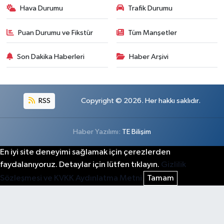
Hava Durumu
Trafik Durumu
Puan Durumu ve Fikstür
Tüm Manşetler
Son Dakika Haberleri
Haber Arşivi
RSS
Copyright © 2026. Her hakkı saklıdır.
Haber Yazılımı:
TE Bilişim
En iyi site deneyimi sağlamak için çerezlerden
faydalanıyoruz. Detaylar için lütfen tıklayın.
Gizlilik
Sözleşmesi ve KVKK Aydınlatma Metni
Tamam