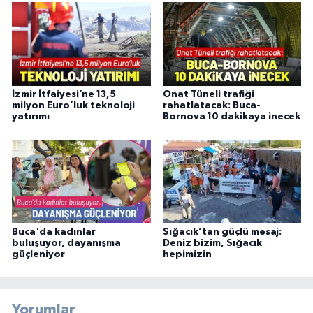
İzmir İtfaiyesi’ne 13,5
Onat Tüneli trafiği
milyon Euro’luk teknoloji
rahatlatacak: Buca-
yatırımı
Bornova 10 dakikaya inecek
Buca'da kadınlar
Sığacık’tan güçlü mesaj:
buluşuyor, dayanışma
Deniz bizim, Sığacık
güçleniyor
hepimizin
Yorumlar