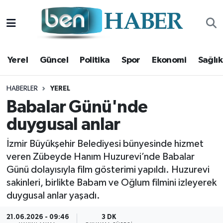
Yerel
Hava Durumu
Yerel
Güncel
Politika
Spor
Ekonomi
Sağlık
Güncel
Trafik Durumu
Politika
Süper Lig Puan Durumu ve Fikstür
HABERLER
YEREL
Babalar Günü'nde
Spor
Tüm Manşetler
duygusal anlar
Ekonomi
Son Dakika Haberleri
İzmir Büyükşehir Belediyesi bünyesinde hizmet
veren Zübeyde Hanım Huzurevi’nde Babalar
Sağlık
Haber Arşivi
Günü dolayısıyla film gösterimi yapıldı. Huzurevi
sakinleri, birlikte Babam ve Oğlum filmini izleyerek
Magazin
duygusal anlar yaşadı.
Kültür Sanat
21.06.2026 - 09:46
3 DK