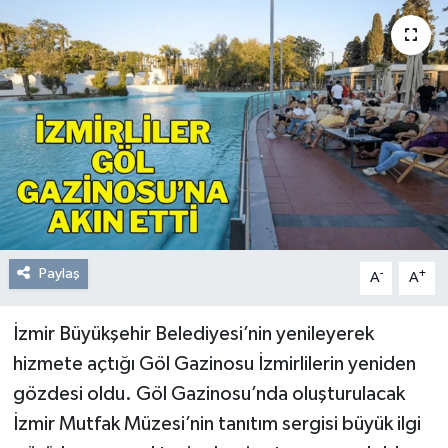
Resmi Reklam
Röportajlar
Paylaş
-
+
A
A
İzmir Büyükşehir Belediyesi’nin yenileyerek
hizmete açtığı Göl Gazinosu İzmirlilerin yeniden
gözdesi oldu. Göl Gazinosu’nda oluşturulacak
İzmir Mutfak Müzesi’nin tanıtım sergisi büyük ilgi