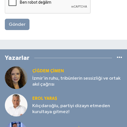
Gönder
Yazarlar
ÇIĞDEM ÇIMEN
İzmir’in ruhu, tribünlerin sessizliği ve ortak
akıl çağrısı
EROL YARAŞ
Kılıçdaroğlu, partiyi dizayn etmeden
kurultaya gitmez!