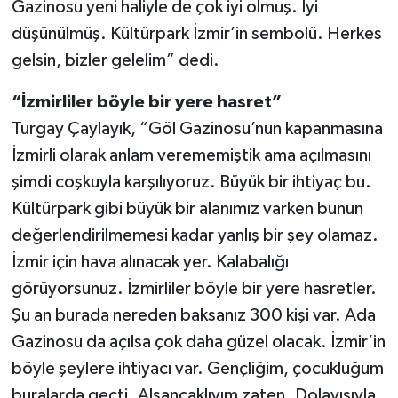
Gazinosu yeni haliyle de çok iyi olmuş. İyi
düşünülmüş. Kültürpark İzmir’in sembolü. Herkes
gelsin, bizler gelelim” dedi.
“İzmirliler böyle bir yere hasret”
Turgay Çaylayık, “Göl Gazinosu’nun kapanmasına
İzmirli olarak anlam verememiştik ama açılmasını
şimdi coşkuyla karşılıyoruz. Büyük bir ihtiyaç bu.
Kültürpark gibi büyük bir alanımız varken bunun
değerlendirilmemesi kadar yanlış bir şey olamaz.
İzmir için hava alınacak yer. Kalabalığı
görüyorsunuz. İzmirliler böyle bir yere hasretler.
Şu an burada nereden baksanız 300 kişi var. Ada
Gazinosu da açılsa çok daha güzel olacak. İzmir’in
böyle şeylere ihtiyacı var. Gençliğim, çocukluğum
buralarda geçti. Alsancaklıyım zaten. Dolayısıyla