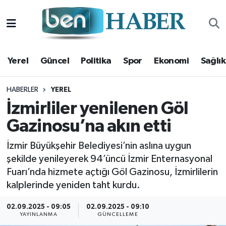
Yerel
Hava Durumu
Yerel
Güncel
Politika
Spor
Ekonomi
Sağlık
Güncel
Trafik Durumu
Politika
Süper Lig Puan Durumu ve Fikstür
HABERLER
YEREL
İzmirliler yenilenen Göl
Spor
Tüm Manşetler
Gazinosu’na akın etti
Ekonomi
Son Dakika Haberleri
İzmir Büyükşehir Belediyesi’nin aslına uygun
şekilde yenileyerek 94’üncü İzmir Enternasyonal
Sağlık
Haber Arşivi
Fuarı’nda hizmete açtığı Göl Gazinosu, İzmirlilerin
kalplerinde yeniden taht kurdu.
Magazin
02.09.2025 - 09:05
02.09.2025 - 09:10
YAYINLANMA
GÜNCELLEME
Kültür Sanat