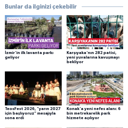
Bunlar da ilginizi çekebilir
İzmir'in ilk lavanta parkı
Karşıyaka'nın 282 patisi,
geliyor
yeni yuvalarına kavuşmayı
bekliyor
TeosFest 2026, "yarın 2027
Konak'a yeni nefes alanı: 6
için başlıyoruz" mesajıyla
bin metrekarelik park
sona erdi
hizmete açılıyor