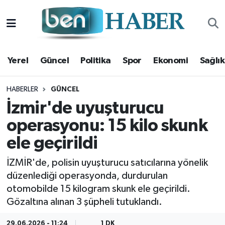
Yerel
Hava Durumu
Yerel
Güncel
Politika
Spor
Ekonomi
Sağlık
Güncel
Trafik Durumu
Politika
Süper Lig Puan Durumu ve Fikstür
HABERLER
GÜNCEL
İzmir'de uyuşturucu
Spor
Tüm Manşetler
operasyonu: 15 kilo skunk
ele geçirildi
Ekonomi
Son Dakika Haberleri
İZMİR'de, polisin uyuşturucu satıcılarına yönelik
Sağlık
Haber Arşivi
düzenlediği operasyonda, durdurulan
otomobilde 15 kilogram skunk ele geçirildi.
Magazin
Gözaltına alınan 3 şüpheli tutuklandı.
Kültür Sanat
29.06.2026 - 11:24
1 DK