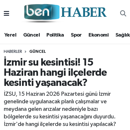
Yerel
Hava Durumu
Yerel
Güncel
Politika
Spor
Ekonomi
Sağlık
Güncel
Trafik Durumu
Politika
Süper Lig Puan Durumu ve Fikstür
HABERLER
GÜNCEL
İzmir su kesintisi! 15
Spor
Tüm Manşetler
Haziran hangi ilçelerde
kesinti yaşanacak?
Ekonomi
Son Dakika Haberleri
İZSU, 15 Haziran 2026 Pazartesi günü İzmir
Sağlık
Haber Arşivi
genelinde uygulanacak planlı çalışmalar ve
meydana gelen arızalar nedeniyle bazı
Magazin
bölgelerde su kesintisi yaşanacağını duyurdu.
İzmir'de hangi ilçelerde su kesintisi yapılacak?
Kültür Sanat