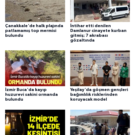
Çanakkale'de halk plajında
İntihar etti denilen
patlamamış top mermisi
Damlanur cinayete kurban
bulundu
gitmiş; 7 akrabası
gözaltında
İzmir Buca'da kayıp
Yeşilay'da göçmen gençleri
huzurevi sakini ormanda
bağımlılık risklerinden
bulundu
koruyacak model