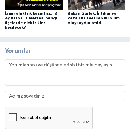
İzmir elektrik kesintisi... 8
Bakan Gürlek: İntihar ve
Ağustos Cumartesi hangi
kaza süsü verilen iki ölüm
ilçelerde elektrikler
olayı aydınlatıldı
kesilecek?
Yorumlar