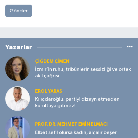
Gönder
Yazarlar
ÇIĞDEM ÇIMEN
İzmir’in ruhu, tribünlerin sessizliği ve ortak
akıl çağrısı
EROL YARAŞ
Kılıçdaroğlu, partiyi dizayn etmeden
kurultaya gitmez!
PROF. DR. MEHMET EMIN ELMACI
Elbet sefil olursa kadın, alçalır beşer