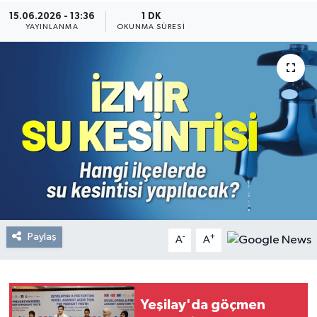
15.06.2026 - 13:36
1 DK
Resmi Reklam
YAYINLANMA
OKUNMA SÜRESI
Röportajlar
Paylaş
-
+
A
A
Yeşilay'da göçmen