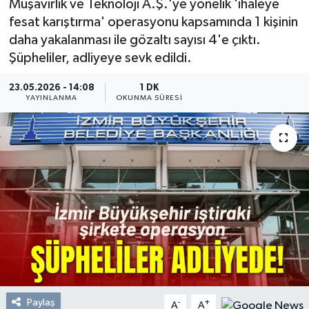
Müşavirlik ve Teknoloji A.Ş.'ye yönelik 'ihaleye
fesat karıştırma' operasyonu kapsamında 1 kişinin
Resmi Reklam
daha yakalanması ile gözaltı sayısı 4'e çıktı.
Şüpheliler, adliyeye sevk edildi.
Röportajlar
23.05.2026 - 14:08
1 DK
YAYINLANMA
OKUNMA SÜRESI
Paylaş
-
+
A
A