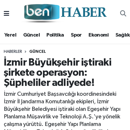
Yerel
Hava Durumu
Yerel
Güncel
Politika
Spor
Ekonomi
Sağlık
Güncel
Trafik Durumu
Politika
Süper Lig Puan Durumu ve Fikstür
HABERLER
GÜNCEL
İzmir Büyükşehir iştiraki
Spor
Tüm Manşetler
şirkete operasyon:
Şüpheliler adliyede!
Ekonomi
Son Dakika Haberleri
İzmir Cumhuriyet Başsavcılığı koordinesindeki
Sağlık
Haber Arşivi
İzmir İl Jandarma Komutanlığı ekipleri, İzmir
Büyükşehir Belediyesi iştiraki olan Egeşehir Yapı
Magazin
Planlama Müşavirlik ve Teknoloji A.Ş.'ye yönelik
çalışma yürüttü. Egeşehir Yapı Planlama
Kültür Sanat