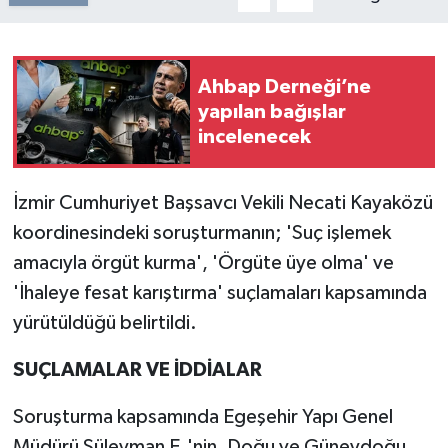
Ahbap Derneği’ne
yapılan bağışlar
incelenecek
İzmir Cumhuriyet Başsavcı Vekili Necati Kayaközü
koordinesindeki soruşturmanın; 'Suç işlemek
amacıyla örgüt kurma', 'Örgüte üye olma' ve
'İhaleye fesat karıştırma' suçlamaları kapsamında
yürütüldüğü belirtildi.
SUÇLAMALAR VE İDDİALAR
Soruşturma kapsamında Egeşehir Yapı Genel
Müdürü Süleyman E.'nin, Doğu ve Güneydoğu