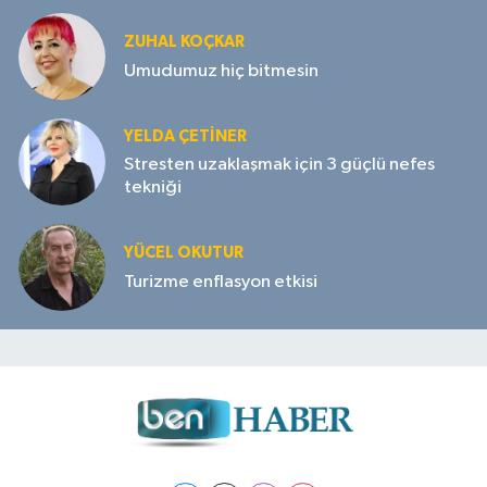
ZUHAL KOÇKAR
Umudumuz hiç bitmesin
YELDA ÇETİNER
Stresten uzaklaşmak için 3 güçlü nefes
tekniği
YÜCEL OKUTUR
Turizme enflasyon etkisi