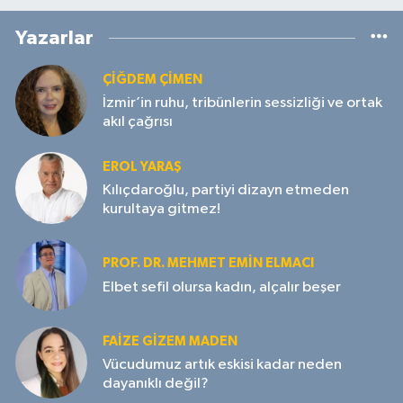
Yazarlar
ÇIĞDEM ÇIMEN
İzmir’in ruhu, tribünlerin sessizliği ve ortak
akıl çağrısı
EROL YARAŞ
Kılıçdaroğlu, partiyi dizayn etmeden
kurultaya gitmez!
PROF. DR. MEHMET EMIN ELMACI
Elbet sefil olursa kadın, alçalır beşer
FAIZE GIZEM MADEN
Vücudumuz artık eskisi kadar neden
dayanıklı değil?