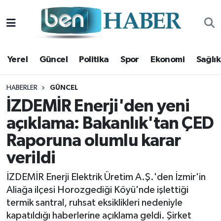
Yerel
Hava Durumu
Yerel
Güncel
Politika
Spor
Ekonomi
Sağlık
Güncel
Trafik Durumu
Politika
Süper Lig Puan Durumu ve Fikstür
HABERLER
GÜNCEL
İZDEMİR Enerji'den yeni
Spor
Tüm Manşetler
açıklama: Bakanlık'tan ÇED
Raporuna olumlu karar
Ekonomi
Son Dakika Haberleri
verildi
Sağlık
Haber Arşivi
İZDEMİR Enerji Elektrik Üretim A.Ş.'den İzmir'in
Magazin
Aliağa ilçesi Horozgediği Köyü'nde işlettiği
termik santral, ruhsat eksiklikleri nedeniyle
Kültür Sanat
kapatıldığı haberlerine açıklama geldi. Şirket