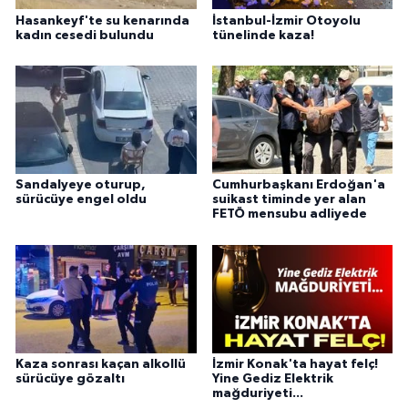
Hasankeyf'te su kenarında
İstanbul-İzmir Otoyolu
kadın cesedi bulundu
tünelinde kaza!
Sandalyeye oturup,
Cumhurbaşkanı Erdoğan'a
sürücüye engel oldu
suikast timinde yer alan
FETÖ mensubu adliyede
Kaza sonrası kaçan alkollü
İzmir Konak'ta hayat felç!
sürücüye gözaltı
Yine Gediz Elektrik
mağduriyeti...