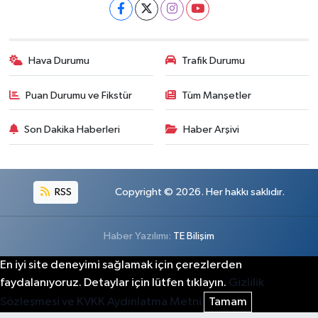
Hava Durumu
Trafik Durumu
Puan Durumu ve Fikstür
Tüm Manşetler
Son Dakika Haberleri
Haber Arşivi
RSS
Copyright © 2026. Her hakkı saklıdır.
Haber Yazılımı:
TE Bilişim
En iyi site deneyimi sağlamak için çerezlerden
faydalanıyoruz. Detaylar için lütfen tıklayın.
Gizlilik
Sözleşmesi ve KVKK Aydınlatma Metni
Tamam