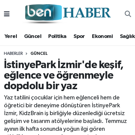
Yerel
Hava Durumu
Yerel
Güncel
Politika
Spor
Ekonomi
Sağlık
Güncel
Trafik Durumu
Politika
Süper Lig Puan Durumu ve Fikstür
HABERLER
GÜNCEL
İstinyePark İzmir'de keşif,
Spor
Tüm Manşetler
eğlence ve öğrenmeyle
dopdolu bir yaz
Ekonomi
Son Dakika Haberleri
Yaz tatilini çocuklar için hem eğlenceli hem de
Sağlık
Haber Arşivi
öğretici bir deneyime dönüştüren İstinyePark
İzmir, KidzBrain iş birliğiyle düzenlediği ücretsiz
Magazin
gelişim ve tasarım atölyelerine başladı. Temmuz
ayının ilk hafta sonunda yoğun ilgi gören
Kültür Sanat