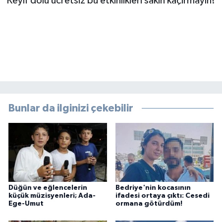
Keyif dolu ücretsiz bu etkinlikleri sakın kaçırmayın!
Bunlar da ilginizi çekebilir
Düğün ve eğlencelerin
Bedriye'nin kocasının
küçük müzisyenleri; Ada-
ifadesi ortaya çıktı: Cesedi
Ege-Umut
ormana götürdüm!