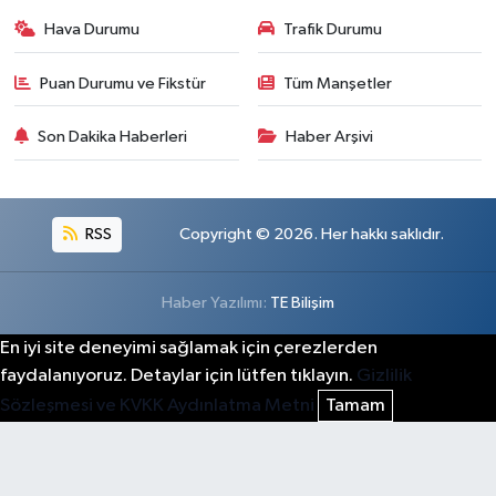
Hava Durumu
Trafik Durumu
Puan Durumu ve Fikstür
Tüm Manşetler
Son Dakika Haberleri
Haber Arşivi
RSS
Copyright © 2026. Her hakkı saklıdır.
Haber Yazılımı:
TE Bilişim
En iyi site deneyimi sağlamak için çerezlerden
faydalanıyoruz. Detaylar için lütfen tıklayın.
Gizlilik
Sözleşmesi ve KVKK Aydınlatma Metni
Tamam