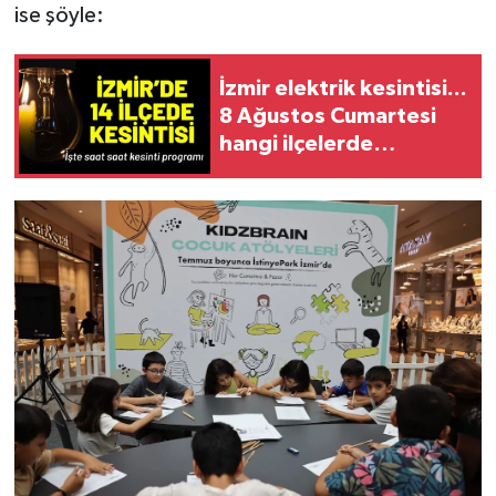
ise şöyle:
İzmir elektrik kesintisi...
8 Ağustos Cumartesi
hangi ilçelerde
elektrikler kesilecek?