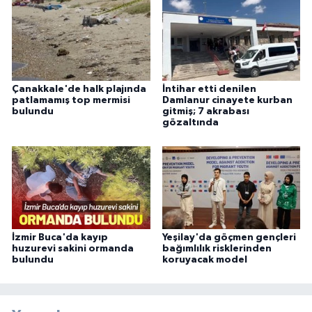
Çanakkale'de halk plajında
İntihar etti denilen
patlamamış top mermisi
Damlanur cinayete kurban
bulundu
gitmiş; 7 akrabası
gözaltında
İzmir Buca'da kayıp
Yeşilay'da göçmen gençleri
huzurevi sakini ormanda
bağımlılık risklerinden
bulundu
koruyacak model