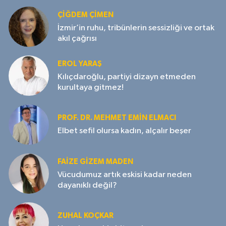
ÇIĞDEM ÇIMEN
İzmir’in ruhu, tribünlerin sessizliği ve ortak
akıl çağrısı
EROL YARAŞ
Kılıçdaroğlu, partiyi dizayn etmeden
kurultaya gitmez!
PROF. DR. MEHMET EMIN ELMACI
Elbet sefil olursa kadın, alçalır beşer
FAIZE GIZEM MADEN
Vücudumuz artık eskisi kadar neden
dayanıklı değil?
ZUHAL KOÇKAR