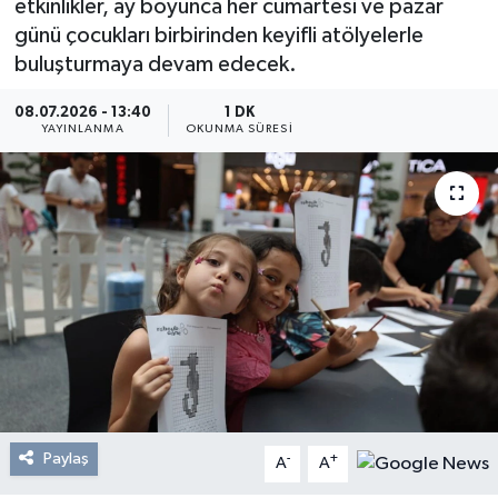
etkinlikler, ay boyunca her cumartesi ve pazar
günü çocukları birbirinden keyifli atölyelerle
Resmi Reklam
buluşturmaya devam edecek.
Röportajlar
08.07.2026 - 13:40
1 DK
YAYINLANMA
OKUNMA SÜRESI
Paylaş
-
+
A
A