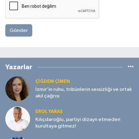
Gönder
Yazarlar
ÇIĞDEM ÇIMEN
İzmir’in ruhu, tribünlerin sessizliği ve ortak
akıl çağrısı
EROL YARAŞ
Kılıçdaroğlu, partiyi dizayn etmeden
kurultaya gitmez!