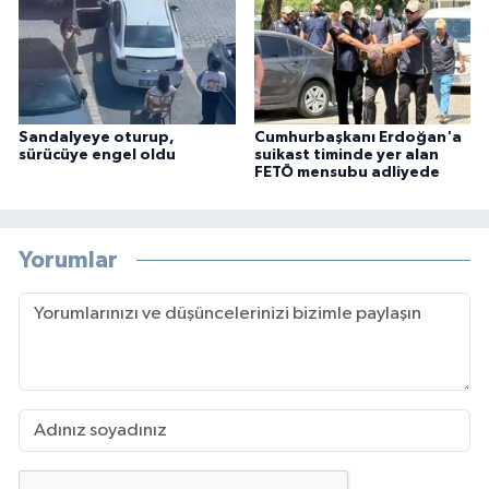
Sandalyeye oturup,
Cumhurbaşkanı Erdoğan'a
sürücüye engel oldu
suikast timinde yer alan
FETÖ mensubu adliyede
Yorumlar