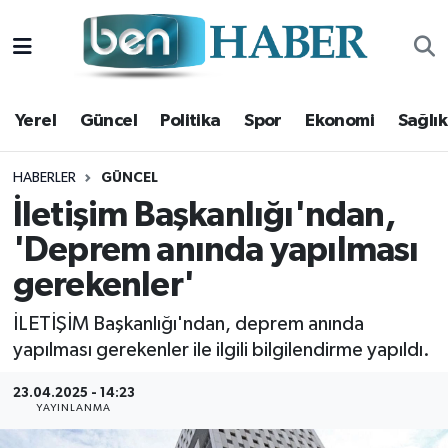
Yerel
Hava Durumu
Yerel
Güncel
Politika
Spor
Ekonomi
Sağlık
Güncel
Trafik Durumu
Politika
Süper Lig Puan Durumu ve Fikstür
HABERLER
GÜNCEL
İletişim Başkanlığı'ndan,
Spor
Tüm Manşetler
'Deprem anında yapılması
gerekenler'
Ekonomi
Son Dakika Haberleri
İLETİŞİM Başkanlığı'ndan, deprem anında
Sağlık
Haber Arşivi
yapılması gerekenler ile ilgili bilgilendirme yapıldı.
Magazin
23.04.2025 - 14:23
YAYINLANMA
Kültür Sanat