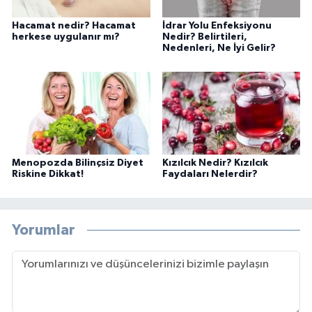
Hacamat nedir? Hacamat
İdrar Yolu Enfeksiyonu
herkese uygulanır mı?
Nedir? Belirtileri,
Nedenleri, Ne İyi Gelir?
Menopozda Bilinçsiz Diyet
Kızılcık Nedir? Kızılcık
Riskine Dikkat!
Faydaları Nelerdir?
Yorumlar