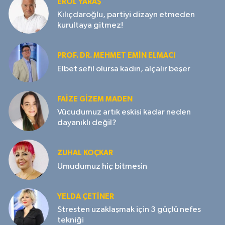
EROL YARAŞ
Kılıçdaroğlu, partiyi dizayn etmeden
kurultaya gitmez!
PROF. DR. MEHMET EMIN ELMACI
Elbet sefil olursa kadın, alçalır beşer
FAIZE GIZEM MADEN
Vücudumuz artık eskisi kadar neden
dayanıklı değil?
ZUHAL KOÇKAR
Umudumuz hiç bitmesin
YELDA ÇETİNER
Stresten uzaklaşmak için 3 güçlü nefes
tekniği