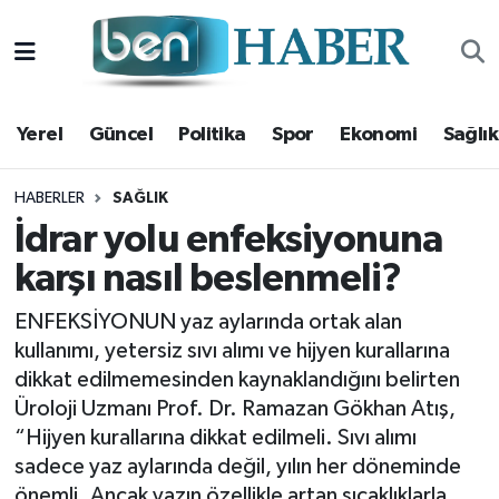
Yerel
Hava Durumu
Yerel
Güncel
Politika
Spor
Ekonomi
Sağlık
Güncel
Trafik Durumu
Politika
Süper Lig Puan Durumu ve Fikstür
HABERLER
SAĞLIK
İdrar yolu enfeksiyonuna
Spor
Tüm Manşetler
karşı nasıl beslenmeli?
Ekonomi
Son Dakika Haberleri
ENFEKSİYONUN yaz aylarında ortak alan
kullanımı, yetersiz sıvı alımı ve hijyen kurallarına
Sağlık
Haber Arşivi
dikkat edilmemesinden kaynaklandığını belirten
Üroloji Uzmanı Prof. Dr. Ramazan Gökhan Atış,
Magazin
“Hijyen kurallarına dikkat edilmeli. Sıvı alımı
sadece yaz aylarında değil, yılın her döneminde
Kültür Sanat
önemli. Ancak yazın özellikle artan sıcaklıklarla