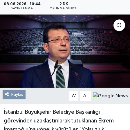
08.06.2026 - 10:44
2 DK
YAYINLANMA
OKUNMA SÜRESI
Resmi Reklam
Röportajlar
Paylaş
-
+
A
A
İstanbul Büyükşehir Belediye Başkanlığı
görevinden uzaklaştırılarak tutuklanan Ekrem
İmamoğlu’na yönelik yürütülen ‘Yolsuzluk’