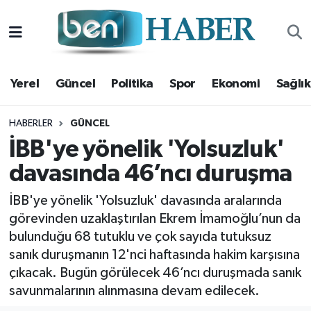
Yerel
Hava Durumu
Yerel
Güncel
Politika
Spor
Ekonomi
Sağlık
Güncel
Trafik Durumu
Politika
Süper Lig Puan Durumu ve Fikstür
HABERLER
GÜNCEL
İBB'ye yönelik 'Yolsuzluk'
Spor
Tüm Manşetler
davasında 46’ncı duruşma
Ekonomi
Son Dakika Haberleri
İBB'ye yönelik 'Yolsuzluk' davasında aralarında
görevinden uzaklaştırılan Ekrem İmamoğlu’nun da
Sağlık
Haber Arşivi
bulunduğu 68 tutuklu ve çok sayıda tutuksuz
sanık duruşmanın 12'nci haftasında hakim karşısına
Magazin
çıkacak. Bugün görülecek 46’ncı duruşmada sanık
savunmalarının alınmasına devam edilecek.
Kültür Sanat