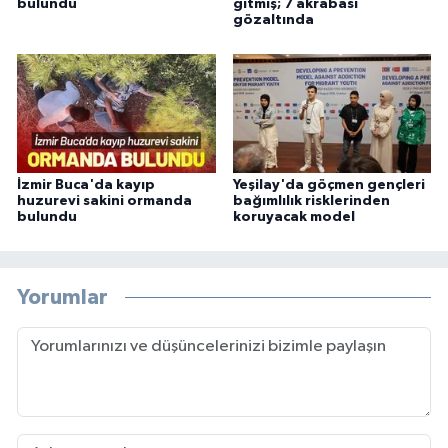
bulundu
gitmiş; 7 akrabası
gözaltında
İzmir Buca'da kayıp
Yeşilay'da göçmen gençleri
huzurevi sakini ormanda
bağımlılık risklerinden
bulundu
koruyacak model
Yorumlar