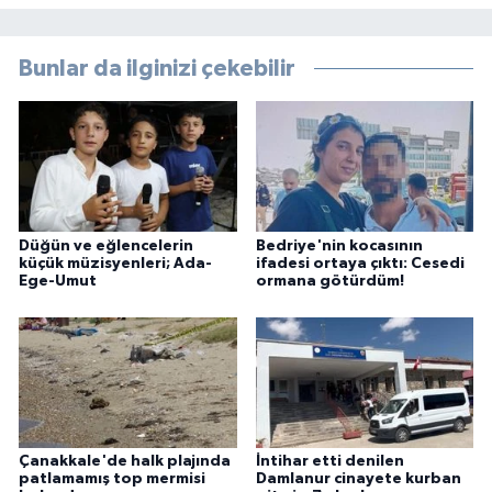
Bunlar da ilginizi çekebilir
Düğün ve eğlencelerin
Bedriye'nin kocasının
küçük müzisyenleri; Ada-
ifadesi ortaya çıktı: Cesedi
Ege-Umut
ormana götürdüm!
Çanakkale'de halk plajında
İntihar etti denilen
patlamamış top mermisi
Damlanur cinayete kurban