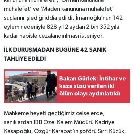
kanununa muhalefet’, ‘Orman kanununa
muhalefet’ ve ‘Maden kanununa muhalefet’
suçlarını işlediği iddia edildi. İmamoğlu’nun 142
eylem nedeniyle 828 yıl 2 aydan 2 bin 352 yıla
kadar hapisle cezalandırılması isteniyor.
İLK DURUŞMADAN BUGÜNE 42 SANIK
TAHLİYE EDİLDİ
Bakan Gürlek: İntihar ve
kaza süsü verilen iki
ölüm olayı aydınlatıldı
Mahkeme heyeti geçtiğimiz celselerde,
sanıklardan İBB Özel Kalem Müdürü Kadriye
Kasapoğlu, Özgür Karabat’ın şoförü Sırrı Küçük,