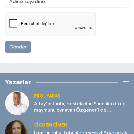
Gönder
Yazarlar
EROL YARAŞ
Altay'ın tarihi, destek olan Sancak’ı da üç
maymunu oynayan Özgener’i de
unutmayacak!
ÇIĞDEM ÇIMEN
İzmir’in ruhu, tribünlerin sessizliği ve ortak