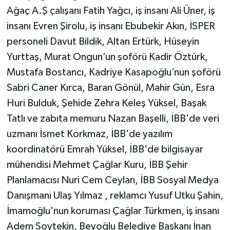
Ağaç A.Ş çalışanı Fatih Yağcı, iş insanı Ali Üner, iş
insanı Evren Şirolu, iş insanı Ebubekir Akın, İSPER
personeli Davut Bildik, Altan Ertürk, Hüseyin
Yurttaş, Murat Ongun’un şoförü Kadir Öztürk,
Mustafa Bostancı, Kadriye Kasapoğlu’nun şoförü
Sabri Caner Kırca, Baran Gönül, Mahir Gün, Esra
Huri Bulduk, Şehide Zehra Keleş Yüksel, Başak
Tatlı ve zabıta memuru Nazan Başelli, İBB'de veri
uzmanı İsmet Korkmaz, İBB'de yazılım
koordinatörü Emrah Yüksel, İBB'de bilgisayar
mühendisi Mehmet Çağlar Kuru, İBB Şehir
Planlamacısı Nuri Cem Ceylan, İBB Sosyal Medya
Danışmanı Ulaş Yılmaz , reklamcı Yusuf Utku Şahin,
İmamoğlu'nun koruması Çağlar Türkmen, iş insanı
Adem Soytekin, Beyoğlu Belediye Başkanı İnan