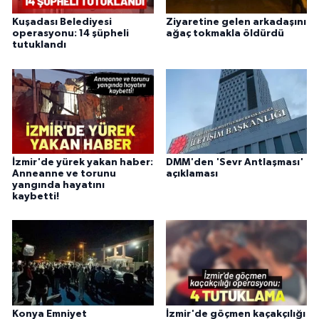
Kuşadası Belediyesi
Ziyaretine gelen arkadaşını
operasyonu: 14 şüpheli
ağaç tokmakla öldürdü
tutuklandı
İzmir'de yürek yakan haber:
DMM'den 'Sevr Antlaşması'
Anneanne ve torunu
açıklaması
yangında hayatını
kaybetti!
Konya Emniyet
İzmir'de göçmen kaçakçılığı