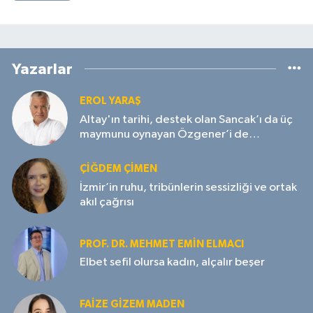
Yazarlar
EROL YARAŞ
Altay'ın tarihi, destek olan Sancak’ı da üç
maymunu oynayan Özgener’i de
unutmayacak!
ÇIĞDEM ÇIMEN
İzmir’in ruhu, tribünlerin sessizliği ve ortak
akıl çağrısı
PROF. DR. MEHMET EMIN ELMACI
Elbet sefil olursa kadın, alçalır beşer
FAIZE GIZEM MADEN