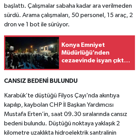
başlattı. Çalışmalar sabaha kadar ara verilmeden
sürdü. Arama çalışmaları, 50 personel, 15 araç, 2
dron ve 1 bot ile sürüyor.
Konya Emniyet
Müdürlüğü’nden
cezaevinde isyan çıktığı
iddiasına ilişkin
açıklama
CANSIZ BEDENİ BULUNDU
Karabük’te düştüğü Filyos Çayı'nda akıntıya
kapılıp, kaybolan CHP İl Başkan Yardımcısı
Mustafa Erten’in, saat 09.30 sıralarında cansız
bedeni bulundu. Düştüğü noktaya yaklaşık 2
kilometre uzaklıkta hidroelektrik santralinin