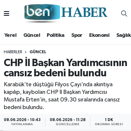
Yerel
Hava Durumu
Yerel
Güncel
Politika
Spor
Ekonomi
Sağlık
Güncel
Trafik Durumu
Politika
Süper Lig Puan Durumu ve Fikstür
HABERLER
GÜNCEL
CHP İl Başkan Yardımcısının
Spor
Tüm Manşetler
cansız bedeni bulundu
Ekonomi
Son Dakika Haberleri
Karabük’te düştüğü Filyos Çayı'nda akıntıya
kapılıp, kaybolan CHP İl Başkan Yardımcısı
Sağlık
Haber Arşivi
Mustafa Erten’in, saat 09.30 sıralarında cansız
bedeni bulundu.
Magazin
08.06.2026 - 10:43
08.06.2026 - 11:28
1 DK
YAYINLANMA
GÜNCELLEME
OKUNMA SÜRESI
Kültür Sanat