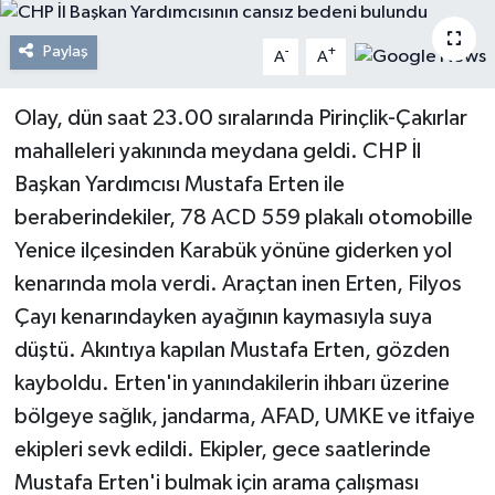
Resmi Reklam
Paylaş
-
+
A
A
Röportajlar
Olay, dün saat 23.00 sıralarında Pirinçlik-Çakırlar
mahalleleri yakınında meydana geldi. CHP İl
Başkan Yardımcısı Mustafa Erten ile
beraberindekiler, 78 ACD 559 plakalı otomobille
Yenice ilçesinden Karabük yönüne giderken yol
kenarında mola verdi. Araçtan inen Erten, Filyos
Çayı kenarındayken ayağının kaymasıyla suya
düştü. Akıntıya kapılan Mustafa Erten, gözden
kayboldu. Erten'in yanındakilerin ihbarı üzerine
bölgeye sağlık, jandarma, AFAD, UMKE ve itfaiye
ekipleri sevk edildi. Ekipler, gece saatlerinde
Mustafa Erten'i bulmak için arama çalışması