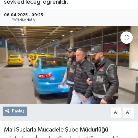
sevk edileceği öğrenildi.
Resmi Reklam
06.04.2025 - 09:25
YAYINLANMA
Röportajlar
Paylaş
-
+
A
A
Mali Suçlarla Mücadele Şube Müdürlüğü