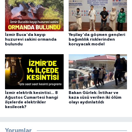
İzmir Buca'da kayıp
Yeşilay'da göçmen gençleri
huzurevi sakini ormanda
bağımlılık risklerinden
bulundu
koruyacak model
İzmir elektrik kesintisi... 8
Bakan Gürlek: İntihar ve
Ağustos Cumartesi hangi
kaza süsü verilen iki ölüm
ilçelerde elektrikler
olayı aydınlatıldı
kesilecek?
Yorumlar