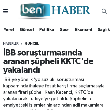
Yerel
Hava Durumu
Yerel
Güncel
Politika
Spor
Ekonomi
Sağlık
Güncel
Trafik Durumu
Politika
Süper Lig Puan Durumu ve Fikstür
HABERLER
GÜNCEL
İBB soruşturmasında
Spor
Tüm Manşetler
aranan şüpheli KKTC'de
yakalandı
Ekonomi
Son Dakika Haberleri
İBB'ye yönelik 'yolsuzluk' soruşturması
Sağlık
Haber Arşivi
kapsamında ihaleye fesat karıştırma suçlamasıyla
aranan firari şüpheli Kaan Ketenci, KKTC’de
Magazin
yakalanarak Türkiye’ye getirildi. Şüphelinin
emniyetteki işlemlerinin ardından adli makamlara
Kültür Sanat