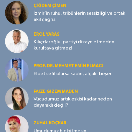
ÇIĞDEM ÇIMEN
İzmir’in ruhu, tribünlerin sessizliği ve ortak
akıl çağrısı
EROL YARAŞ
Kılıçdaroğlu, partiyi dizayn etmeden
kurultaya gitmez!
PROF. DR. MEHMET EMIN ELMACI
Elbet sefil olursa kadın, alçalır beşer
FAIZE GIZEM MADEN
Vücudumuz artık eskisi kadar neden
dayanıklı değil?
ZUHAL KOÇKAR
Umudumuz hiç bitmesin