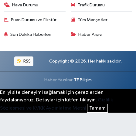
Hava Durumu
Trafik Durumu
Puan Durumu ve Fikstür
Tüm Manşetler
Son Dakika Haberleri
Haber Arşivi
RSS
Copyright © 2026. Her hakkı saklıdır.
Haber Yazılımı:
TE Bilişim
En iyi site deneyimi sağlamak için çerezlerden
faydalanıyoruz. Detaylar için lütfen tıklayın.
Gizlilik
Sözleşmesi ve KVKK Aydınlatma Metni
Tamam