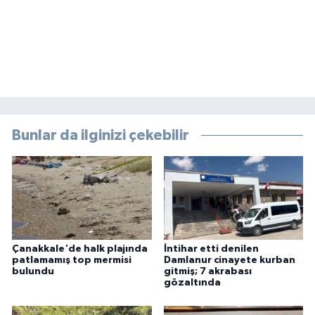
Bunlar da ilginizi çekebilir
Çanakkale'de halk plajında
İntihar etti denilen
patlamamış top mermisi
Damlanur cinayete kurban
bulundu
gitmiş; 7 akrabası
gözaltında