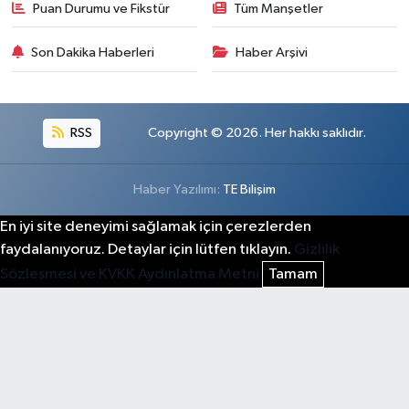
Puan Durumu ve Fikstür
Tüm Manşetler
Son Dakika Haberleri
Haber Arşivi
RSS
Copyright © 2026. Her hakkı saklıdır.
Haber Yazılımı:
TE Bilişim
En iyi site deneyimi sağlamak için çerezlerden
faydalanıyoruz. Detaylar için lütfen tıklayın.
Gizlilik
Sözleşmesi ve KVKK Aydınlatma Metni
Tamam