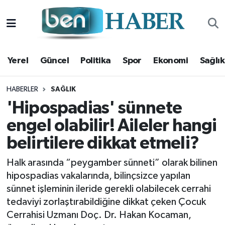
Yerel
Hava Durumu
Yerel
Güncel
Politika
Spor
Ekonomi
Sağlık
Güncel
Trafik Durumu
Politika
Süper Lig Puan Durumu ve Fikstür
HABERLER
SAĞLIK
'Hipospadias' sünnete
Spor
Tüm Manşetler
engel olabilir! Aileler hangi
belirtilere dikkat etmeli?
Ekonomi
Son Dakika Haberleri
Halk arasında “peygamber sünneti” olarak bilinen
Sağlık
Haber Arşivi
hipospadias vakalarında, bilinçsizce yapılan
sünnet işleminin ileride gerekli olabilecek cerrahi
Magazin
tedaviyi zorlaştırabildiğine dikkat çeken Çocuk
Cerrahisi Uzmanı Doç. Dr. Hakan Kocaman,
Kültür Sanat