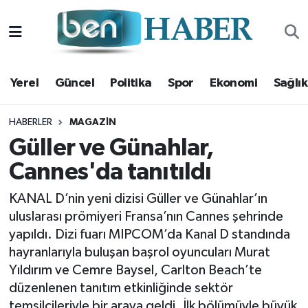
Yerel
Hava Durumu
Yerel
Güncel
Politika
Spor
Ekonomi
Sağlık
Güncel
Trafik Durumu
Politika
Süper Lig Puan Durumu ve Fikstür
HABERLER
MAGAZIN
Güller ve Günahlar,
Spor
Tüm Manşetler
Cannes'da tanıtıldı
Ekonomi
Son Dakika Haberleri
KANAL D’nin yeni dizisi Güller ve Günahlar’ın
uluslarası prömiyeri Fransa’nın Cannes şehrinde
Sağlık
Haber Arşivi
yapıldı. Dizi fuarı MIPCOM’da Kanal D standında
hayranlarıyla buluşan başrol oyuncuları Murat
Magazin
Yıldırım ve Cemre Baysel, Carlton Beach’te
düzenlenen tanıtım etkinliğinde sektör
Kültür Sanat
temsilcileriyle bir araya geldi. İlk bölümüyle büyük