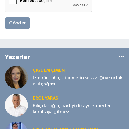
Gönder
Yazarlar
ÇIĞDEM ÇIMEN
İzmir’in ruhu, tribünlerin sessizliği ve ortak
akıl çağrısı
EROL YARAŞ
Kılıçdaroğlu, partiyi dizayn etmeden
kurultaya gitmez!