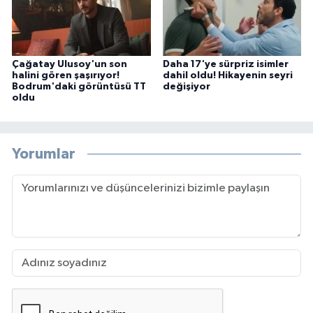
Çağatay Ulusoy'un son
Daha 17'ye sürpriz isimler
halini gören şaşırıyor!
dahil oldu! Hikayenin seyri
Bodrum'daki görüntüsü TT
değişiyor
oldu
Yorumlar