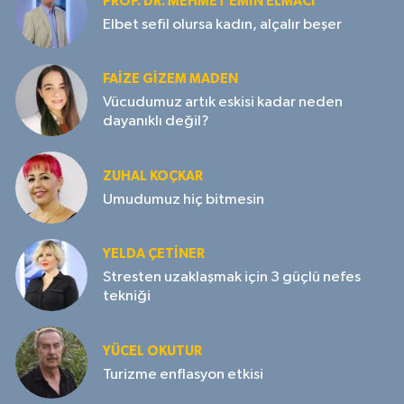
PROF. DR. MEHMET EMIN ELMACI
Elbet sefil olursa kadın, alçalır beşer
FAIZE GIZEM MADEN
Vücudumuz artık eskisi kadar neden
dayanıklı değil?
ZUHAL KOÇKAR
Umudumuz hiç bitmesin
YELDA ÇETİNER
Stresten uzaklaşmak için 3 güçlü nefes
tekniği
YÜCEL OKUTUR
Turizme enflasyon etkisi