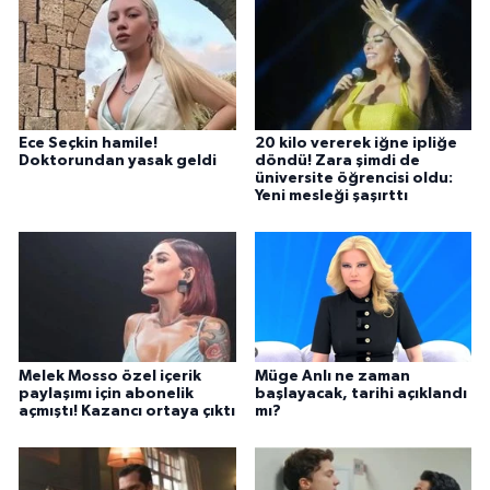
Ece Seçkin hamile!
20 kilo vererek iğne ipliğe
Doktorundan yasak geldi
döndü! Zara şimdi de
üniversite öğrencisi oldu:
Yeni mesleği şaşırttı
Melek Mosso özel içerik
Müge Anlı ne zaman
paylaşımı için abonelik
başlayacak, tarihi açıklandı
açmıştı! Kazancı ortaya çıktı
mı?