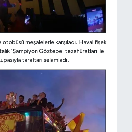
otobüsü meşalelerle karşıladı. Havai fişek
rtalık 'Şampiyon Göztepe' tezahüratları ile
upasıyla taraftarı selamladı.