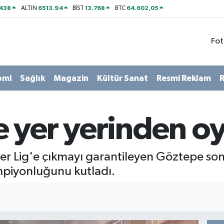
438
6513.94
13.768
64.602,05
ALTIN
BİST
BTC
Fot
omi
Sağlık
Magazin
Kültür Sanat
Resmi Reklam
R
 yer yerinden o
per Lig'e çıkmayı garantileyen Göztepe so
piyonluğunu kutladı.