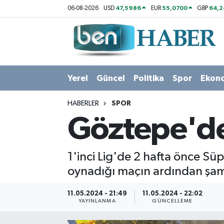
47,5986
55,0700
64,2
06-08-2026
USD
EUR
GBP
Yerel
Hava Durumu
Güncel
Trafik Durumu
Yerel
Güncel
Politika
Spor
Ekon
Politika
Süper Lig Puan Durumu ve Fikstür
HABERLER
SPOR
Spor
Tüm Manşetler
Göztepe'de
Ekonomi
Son Dakika Haberleri
1'inci Lig'de 2 hafta önce Sü
Sağlık
Haber Arşivi
oynadığı maçın ardından şam
Magazin
11.05.2024 - 21:49
11.05.2024 - 22:02
YAYINLANMA
GÜNCELLEME
Kültür Sanat