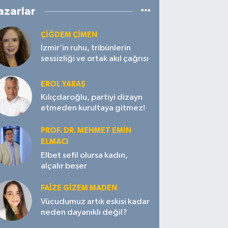
azarlar
ÇIĞDEM ÇIMEN
İzmir’in ruhu, tribünlerin
sessizliği ve ortak akıl çağrısı
EROL YARAŞ
Kılıçdaroğlu, partiyi dizayn
etmeden kurultaya gitmez!
PROF. DR. MEHMET EMIN
ELMACI
Elbet sefil olursa kadın,
alçalır beşer
FAIZE GIZEM MADEN
Vücudumuz artık eskisi kadar
neden dayanıklı değil?