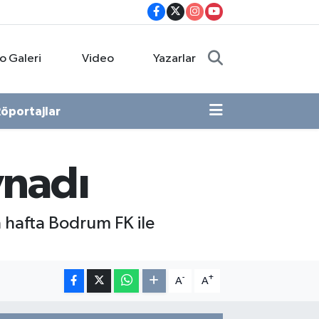
o Galeri
Video
Yazarlar
öportajlar
ynadı
n hafta Bodrum FK ile
-
+
A
A