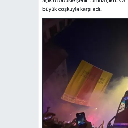
açık otobüsle şehir turuna çıktı. O
büyük coşkuyla karşıladı.