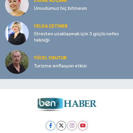
ZUHAL KOÇKAR
Umudumuz hiç bitmesin
YELDA ÇETİNER
Stresten uzaklaşmak için 3 güçlü nefes
tekniği
YÜCEL OKUTUR
Turizme enflasyon etkisi