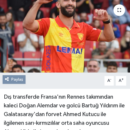
Resmi Reklam
Röportajlar
Paylaş
-
+
A
A
Dış transferde Fransa'nın Rennes takımından
kaleci Doğan Alemdar ve golcü Bartuğ Yıldırım ile
Galatasaray'dan forvet Ahmed Kutucu ile
ilgilenen sarı-kırmızılılar orta saha oyuncusu