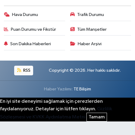
Hava Durumu
Trafik Durumu
Puan Durumu ve Fikstür
Tüm Manşetler
Son Dakika Haberleri
Haber Arşivi
RSS
Copyright © 2026. Her hakkı saklıdır.
Haber Yazılımı:
TE Bilişim
En iyi site deneyimi sağlamak için çerezlerden
faydalanıyoruz. Detaylar için lütfen tıklayın.
Gizlilik
Sözleşmesi ve KVKK Aydınlatma Metni
Tamam