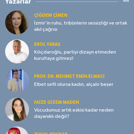
Yazarlar
ÇIĞDEM ÇIMEN
İzmir’in ruhu, tribünlerin sessizliği ve ortak
akıl çağrısı
EROL YARAŞ
Kılıçdaroğlu, partiyi dizayn etmeden
kurultaya gitmez!
PROF. DR. MEHMET EMIN ELMACI
Elbet sefil olursa kadın, alçalır beşer
FAIZE GIZEM MADEN
Vücudumuz artık eskisi kadar neden
dayanıklı değil?