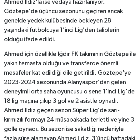
Ahmed Ildız'la ise vedaya hazırlanıyor.
Göztepe'de üçüncü sezonunu geçiren ancak
genelde yedek kulübesinde bekleyen 28
yaşındaki futbolcuya 1'inci Lig'den taliplerin
olduğu ifade edildi.
Ahmed için özellikle Iğdır FK takımının Göztepe ile
yakın temasta olduğu ve transferde önemli
mesafeler kat edildiği dile getirildi. Göztepe'ye
2023-2024 sezonunda Alanyaspor'dan gelen
deneyimli orta saha oyuncusu o sene 1'inci Lig'de
18 lig maçına çıkıp 3 gol ve 2 asistle oynadı.
Ahmed Ildız geçen sezon Süper Lig'de sarı-
kırmızılı formayı 24 müsabakada terletti ve yine 3
golle oynadı. Bu sezon ise sakatlığı nedeniyle
fazla süre alamayan Ahmed Ildız, 3'üncü haftadaki