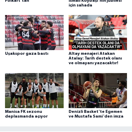
Folkart'tan
İsmail Köybaşı'nın jübilesi
için sahada
Uşakspor gaza bastı
Altay menajeri Atakan
Atalay: Tarih destek olanı
ve olmayanı yazacaktır!
Manisa FK sezonu
Denizli Basket'te Egemen
deplasmanda açıyor
ve Mustafa Sami'den imza