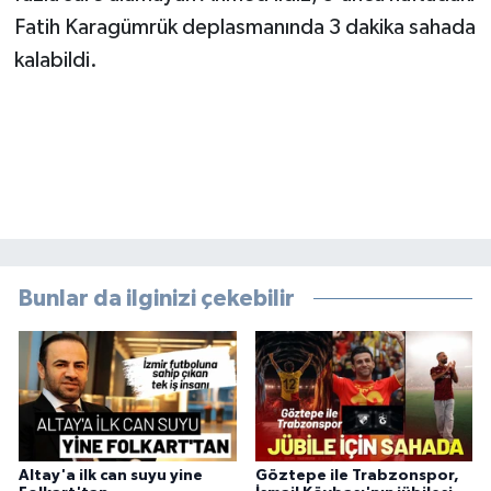
Fatih Karagümrük deplasmanında 3 dakika sahada
kalabildi.
Bunlar da ilginizi çekebilir
Altay'a ilk can suyu yine
Göztepe ile Trabzonspor,