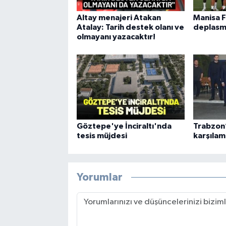
Altay menajeri Atakan
Manisa 
Atalay: Tarih destek olanı ve
deplasm
olmayanı yazacaktır!
Göztepe'ye İnciraltı'nda
Trabzon’
tesis müjdesi
karşılam
Yorumlar