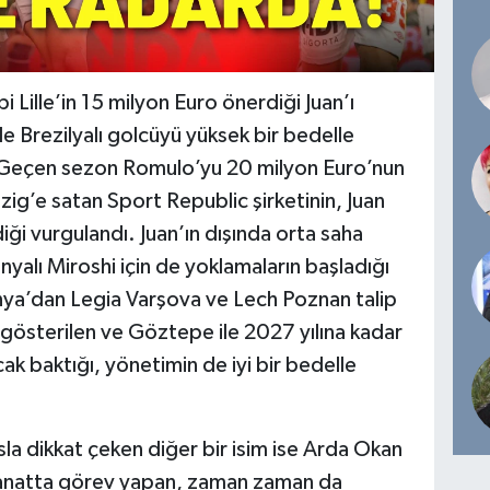
 Lille’in 15 milyon Euro önerdiği Juan’ı
Brezilyalı golcüyü yüksek bir bedelle
 Geçen sezon Romulo’yu 20 milyon Euro’nun
pzig’e satan Sport Republic şirketinin, Juan
iği vurgulandı. Juan’ın dışında orta saha
nyalı Miroshi için de yoklamaların başladığı
olonya’dan Legia Varşova ve Lech Poznan talip
a gösterilen ve Göztepe ile 2027 yılına kadar
cak baktığı, yönetimin de iyi bir bedelle
a dikkat çeken diğer bir isim ise Arda Okan
kanatta görev yapan, zaman zaman da