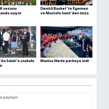
FK sezonu
Denizli Basket'te Egemen
anda açıyor
ve Mustafa Sami'den imza
da Salah’a coşkulu
Manisa filede parkeye indi
a