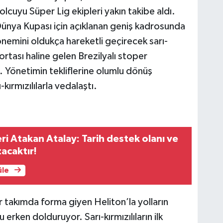
lcuyu Süper Lig ekipleri yakın takibe aldı.
 Dünya Kupası için açıklanan geniş kadrosunda
nemini oldukça hareketli geçirecek sarı-
ortası haline gelen Brezilyalı stoper
. Yönetimin tekliflerine olumlu dönüş
ırmızılılarla vedalaştı.
ri Atakan Atalay: Tarih destek olanı ve
acaktır!
üle
akımda forma giyen Heliton’la yolların
erken dolduruyor. Sarı-kırmızılıların ilk