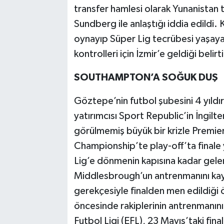
transfer hamlesi olarak Yunanistan 
Sundberg ile anlaştığı iddia edildi
oynayıp Süper Lig tecrübesi yaşaya
kontrolleri için İzmir’e geldiği belirti
SOUTHAMPTON’A SOĞUK DUŞ
Göztepe’nin futbol şubesini 4 yıldı
yatırımcısı Sport Republic’in İngil
görülmemiş büyük bir krizle Premie
Championship’te play-off’ta final
Lig’e dönmenin kapısına kadar gelen
Middlesbrough’un antrenmanını kayd
gerekçesiyle finalden men edildiği
öncesinde rakiplerinin antrenmanını iz
Futbol Ligi (EFL), 23 Mayıs’taki fin