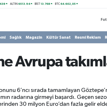
438
6513.94
13.768
64.602,05
ALTIN
BİST
BTC
Fot
omi
Sağlık
Magazin
Kültür Sanat
Resmi Reklam
R
ne Avrupa takıml
unu 6’ncı sırada tamamlayan Göztepe’nin 
ımın radarına girmeyi başardı. Geçen sez
rinden 30 milyon Euro’dan fazla gelir elde