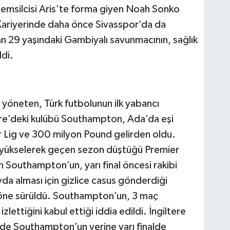
temsilcisi Aris’te forma giyen Noah Sonko
. Kariyerinde daha önce Sivasspor’da da
n 29 yaşındaki Gambiyalı savunmacının, sağlık
ldi.
r yöneten, Türk futbolunun ilk yabancı
tere’deki kulübü Southampton, Ada’da eşi
r Lig ve 300 milyon Pound gelirden oldu.
e yükselerek geçen sezon düştüğü Premier
 Southampton’un, yarı final öncesi rakibi
a alması için gizlice casus gönderdiği
 öne sürüldü. Southampton’un, 3 maç
lettiğini kabul ettiği iddia edildi. İngiltere
alde Southampton’un yerine yarı finalde