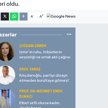
ri oldu.
-
+
A
A
azarlar
ÇIĞDEM ÇIMEN
İzmir’in ruhu, tribünlerin
sessizliği ve ortak akıl çağrısı
EROL YARAŞ
Kılıçdaroğlu, partiyi dizayn
etmeden kurultaya gitmez!
PROF. DR. MEHMET EMIN
ELMACI
Elbet sefil olursa kadın,