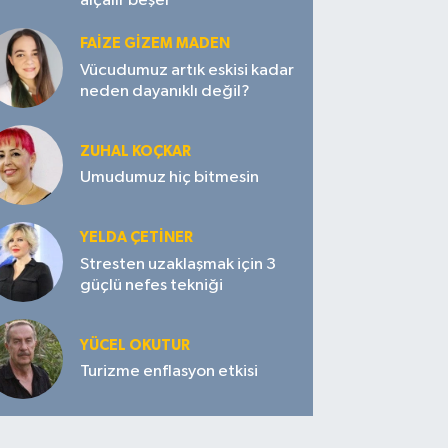
alçalır beşer
FAIZE GIZEM MADEN
Vücudumuz artık eskisi kadar
neden dayanıklı değil?
ZUHAL KOÇKAR
Umudumuz hiç bitmesin
YELDA ÇETİNER
Stresten uzaklaşmak için 3
güçlü nefes tekniği
YÜCEL OKUTUR
Turizme enflasyon etkisi