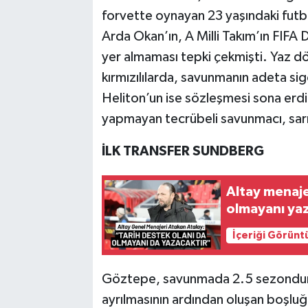
forvette oynayan 23 yaşındaki futbo
Arda Okan’ın, A Milli Takım’ın FIFA
yer almaması tepki çekmişti. Yaz dö
kırmızılılarda, savunmanın adeta sig
Heliton’un ise sözleşmesi sona erdi
yapmayan tecrübeli savunmacı, sarı-k
İLK TRANSFER SUNDBERG
Altay menaje
olmayanı yaz
İçeriği Görünt
Göztepe, savunmada 2.5 sezondur t
ayrılmasının ardından oluşan boşluğu 