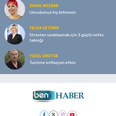
ZUHAL KOÇKAR
Umudumuz hiç bitmesin
YELDA ÇETİNER
Stresten uzaklaşmak için 3 güçlü nefes
tekniği
YÜCEL OKUTUR
Turizme enflasyon etkisi