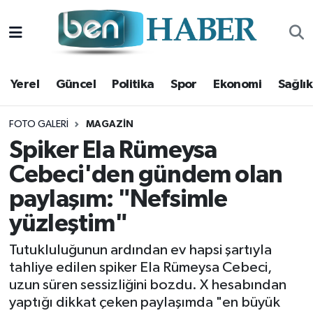
Yerel
Hava Durumu
Yerel
Güncel
Politika
Spor
Ekonomi
Sağlık
Güncel
Trafik Durumu
Politika
Süper Lig Puan Durumu ve Fikstür
FOTO GALERI
MAGAZIN
Spiker Ela Rümeysa
Spor
Tüm Manşetler
Cebeci'den gündem olan
paylaşım: "Nefsimle
Ekonomi
Son Dakika Haberleri
yüzleştim"
Sağlık
Haber Arşivi
Tutukluluğunun ardından ev hapsi şartıyla
tahliye edilen spiker Ela Rümeysa Cebeci,
Magazin
uzun süren sessizliğini bozdu. X hesabından
yaptığı dikkat çeken paylaşımda "en büyük
Kültür Sanat