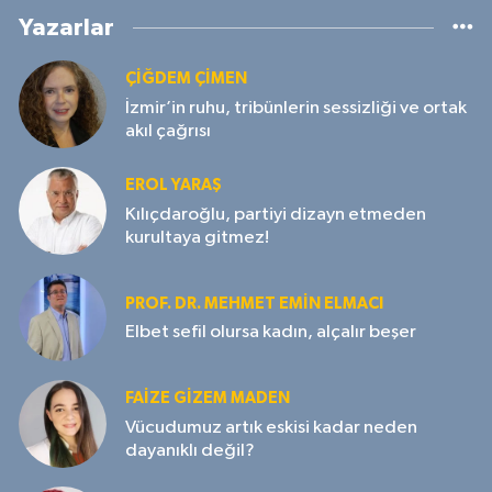
Yazarlar
ÇIĞDEM ÇIMEN
İzmir’in ruhu, tribünlerin sessizliği ve ortak
akıl çağrısı
EROL YARAŞ
Kılıçdaroğlu, partiyi dizayn etmeden
kurultaya gitmez!
PROF. DR. MEHMET EMIN ELMACI
Elbet sefil olursa kadın, alçalır beşer
FAIZE GIZEM MADEN
Vücudumuz artık eskisi kadar neden
dayanıklı değil?