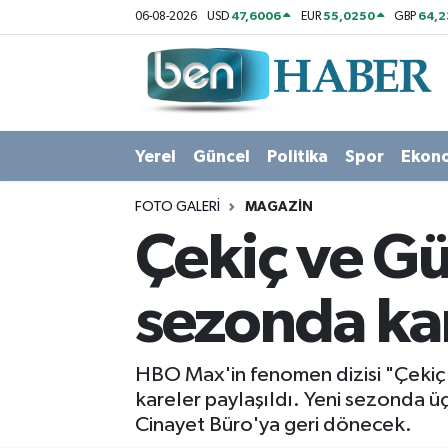
47,6006
55,0250
64,
06-08-2026
USD
EUR
GBP
Yerel
Hava Durumu
Güncel
Trafik Durumu
Yerel
Güncel
Politika
Spor
Ekon
Politika
Süper Lig Puan Durumu ve Fikstür
FOTO GALERI
MAGAZIN
Spor
Tüm Manşetler
Çekiç ve Gül
Ekonomi
Son Dakika Haberleri
sezonda ka
Sağlık
Haber Arşivi
HBO Max'in fenomen dizisi "Çekiç v
Magazin
kareler paylaşıldı. Yeni sezonda üç
Cinayet Büro'ya geri dönecek.
Kültür Sanat