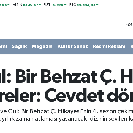
2398
6500.87
13.799
64.643,95
ALTIN
BİST
BTC
Fot
omi
Sağlık
Magazin
Kültür Sanat
Resmi Reklam
R
: Bir Behzat Ç. H
reler: Cevdet d
e Gül: Bir Behzat Ç. Hikayesi"nin 4. sezon çekiml
 yıllık zaman atlaması yaşanacak, dizinin sevilen k