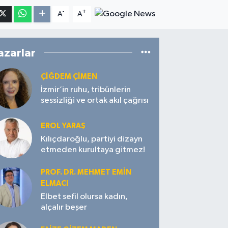
-
+
A
A
azarlar
ÇIĞDEM ÇIMEN
İzmir’in ruhu, tribünlerin
sessizliği ve ortak akıl çağrısı
EROL YARAŞ
Kılıçdaroğlu, partiyi dizayn
etmeden kurultaya gitmez!
PROF. DR. MEHMET EMIN
ELMACI
Elbet sefil olursa kadın,
alçalır beşer