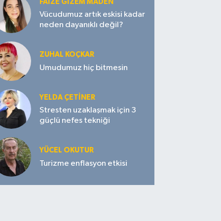
FAIZE GIZEM MADEN
Vücudumuz artık eskisi kadar
neden dayanıklı değil?
ZUHAL KOÇKAR
Umudumuz hiç bitmesin
YELDA ÇETİNER
Stresten uzaklaşmak için 3
güçlü nefes tekniği
YÜCEL OKUTUR
Turizme enflasyon etkisi