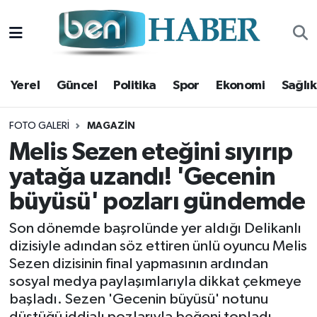
Yerel
Hava Durumu
Yerel
Güncel
Politika
Spor
Ekonomi
Sağlık
Güncel
Trafik Durumu
Politika
Süper Lig Puan Durumu ve Fikstür
FOTO GALERI
MAGAZIN
Melis Sezen eteğini sıyırıp
Spor
Tüm Manşetler
yatağa uzandı! 'Gecenin
büyüsü' pozları gündemde
Ekonomi
Son Dakika Haberleri
Son dönemde başrolünde yer aldığı Delikanlı
Sağlık
Haber Arşivi
dizisiyle adından söz ettiren ünlü oyuncu Melis
Sezen dizisinin final yapmasının ardından
Magazin
sosyal medya paylaşımlarıyla dikkat çekmeye
başladı. Sezen 'Gecenin büyüsü' notunu
Kültür Sanat