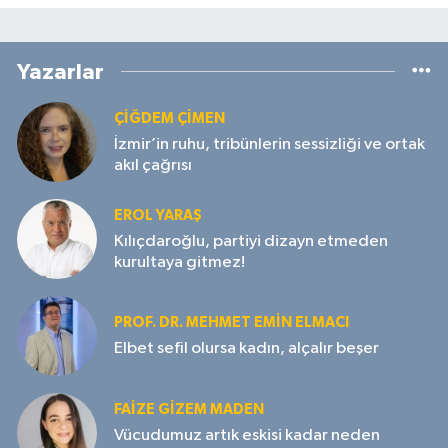
Yazarlar
ÇIĞDEM ÇIMEN
İzmir’in ruhu, tribünlerin sessizliği ve ortak
akıl çağrısı
EROL YARAŞ
Kılıçdaroğlu, partiyi dizayn etmeden
kurultaya gitmez!
PROF. DR. MEHMET EMIN ELMACI
Elbet sefil olursa kadın, alçalır beşer
FAIZE GIZEM MADEN
Vücudumuz artık eskisi kadar neden