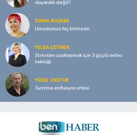
dayanıklı değil?
ZUHAL KOÇKAR
Umudumuz hiç bitmesin
YELDA ÇETİNER
Stresten uzaklaşmak için 3 güçlü nefes
tekniği
YÜCEL OKUTUR
Turizme enflasyon etkisi