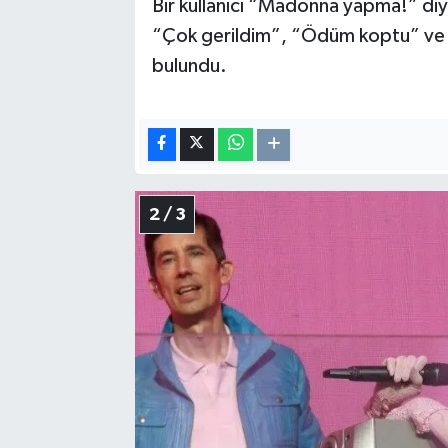
Bir kullanıcı “Madonna yapma!” diye
“Çok gerildim”, “Ödüm koptu” ve 
bulundu.
2 / 3