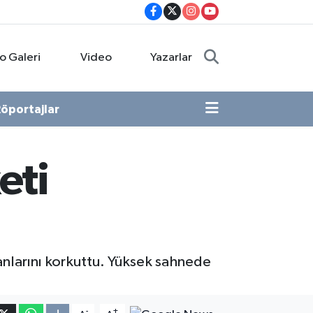
o Galeri
Video
Yazarlar
öportajlar
eti
anlarını korkuttu. Yüksek sahnede
-
+