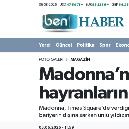
47,5971
55,1336
64,2
06-08-2026
USD
EUR
GBP
Yerel
Hava Durumu
Güncel
Trafik Durumu
Yerel
Güncel
Politika
Spor
Ekon
Politika
Süper Lig Puan Durumu ve Fikstür
FOTO GALERI
MAGAZIN
Spor
Tüm Manşetler
Madonna’nın
Ekonomi
Son Dakika Haberleri
hayranların
Sağlık
Haber Arşivi
Madonna, Times Square’de verdiği 
Magazin
bariyerin dışına sarkan ünlü yıldı
Kültür Sanat
05.06.2026 - 11:59