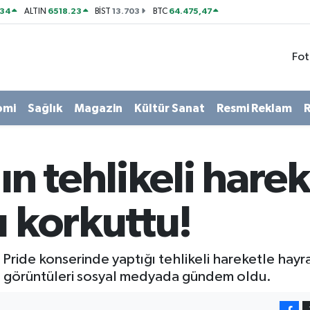
534
6518.23
13.703
64.475,47
ALTIN
BİST
BTC
Fot
omi
Sağlık
Magazin
Kültür Sanat
Resmi Reklam
R
 tehlikeli harek
ı korkuttu!
Pride konserinde yaptığı tehlikeli hareketle hayr
zın görüntüleri sosyal medyada gündem oldu.