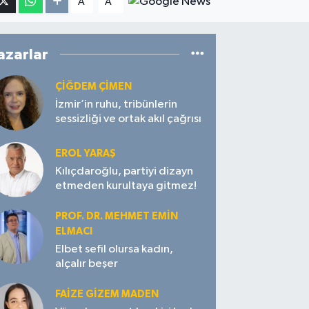
A
A
azarlar
ÇIĞDEM ÇIMEN
İzmir’in ruhu, tribünlerin
sessizliği ve ortak akıl çağrısı
EROL YARAŞ
Kılıçdaroğlu, partiyi dizayn
etmeden kurultaya gitmez!
PROF. DR. MEHMET EMIN
ELMACI
Elbet sefil olursa kadın,
alçalır beşer
FAIZE GIZEM MADEN