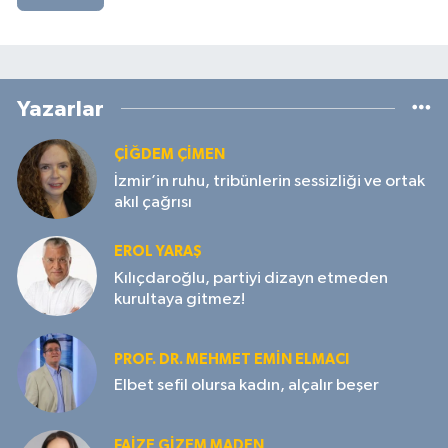
Yazarlar
ÇIĞDEM ÇIMEN
İzmir’in ruhu, tribünlerin sessizliği ve ortak
akıl çağrısı
EROL YARAŞ
Kılıçdaroğlu, partiyi dizayn etmeden
kurultaya gitmez!
PROF. DR. MEHMET EMIN ELMACI
Elbet sefil olursa kadın, alçalır beşer
FAIZE GIZEM MADEN