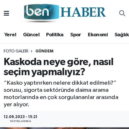
Yerel
Hava Durumu
Yerel
Güncel
Politika
Spor
Ekonomi
Sağlık
Güncel
Trafik Durumu
Politika
Süper Lig Puan Durumu ve Fikstür
FOTO GALERI
GÜNDEM
Kaskoda neye göre, nasıl
Spor
Tüm Manşetler
seçim yapmalıyız?
Ekonomi
Son Dakika Haberleri
“Kasko yaptırırken nelere dikkat edilmeli?”
sorusu, sigorta sektöründe daima arama
Sağlık
Haber Arşivi
motorlarında en çok sorgulananlar arasında
yer alıyor.
Magazin
12.06.2023 - 15:21
YAYINLANMA
Kültür Sanat