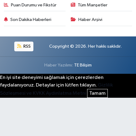
Puan Durumu ve Fikstür
Tüm Manşetler
Son Dakika Haberleri
Haber Arşivi
RSS
Copyright © 2026. Her hakkı saklıdır.
Haber Yazılımı:
TE Bilişim
En iyi site deneyimi sağlamak için çerezlerden
faydalanıyoruz. Detaylar için lütfen tıklayın.
Gizlilik
Sözleşmesi ve KVKK Aydınlatma Metni
Tamam