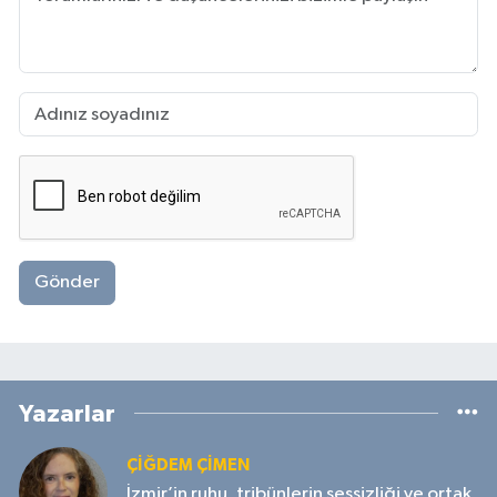
Gönder
Yazarlar
ÇIĞDEM ÇIMEN
İzmir’in ruhu, tribünlerin sessizliği ve ortak