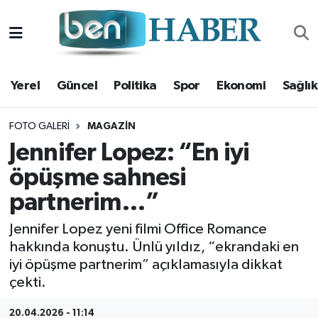
Yerel
Hava Durumu
Yerel
Güncel
Politika
Spor
Ekonomi
Sağlık
Güncel
Trafik Durumu
Politika
Süper Lig Puan Durumu ve Fikstür
FOTO GALERI
MAGAZIN
Jennifer Lopez: “En iyi
Spor
Tüm Manşetler
öpüşme sahnesi
partnerim…”
Ekonomi
Son Dakika Haberleri
Jennifer Lopez yeni filmi Office Romance
Sağlık
Haber Arşivi
hakkında konuştu. Ünlü yıldız, “ekrandaki en
iyi öpüşme partnerim” açıklamasıyla dikkat
Magazin
çekti.
Kültür Sanat
20.04.2026 - 11:14