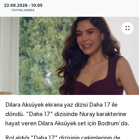
23.06.2026 - 10:05
Resmi Reklam
YAYINLANMA
Röportajlar
Dilara Aksüyek ekrana yaz dizisi Daha 17 ile
döndü. "Daha 17" dizisinde Nuray karakterine
hayat veren Dilara Aksüyek set için Bodrum'da.
Rol aldığı "Daha 17" dizisinin çekimlerinin de