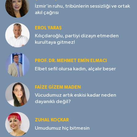
İzmir’in ruhu, tribünlerin sessizliği ve ortak
akıl çağrısı
EROL YARAŞ
Kılıçdaroğlu, partiyi dizayn etmeden
kurultaya gitmez!
PROF. DR. MEHMET EMIN ELMACI
Elbet sefil olursa kadın, alçalır beşer
FAIZE GIZEM MADEN
Vücudumuz artık eskisi kadar neden
dayanıklı değil?
ZUHAL KOÇKAR
Umudumuz hiç bitmesin