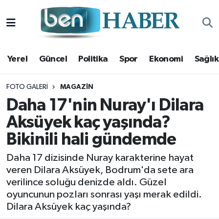
Yerel
Hava Durumu
Yerel
Güncel
Politika
Spor
Ekonomi
Sağlık
Güncel
Trafik Durumu
Politika
Süper Lig Puan Durumu ve Fikstür
FOTO GALERI
MAGAZIN
Daha 17'nin Nuray'ı Dilara
Spor
Tüm Manşetler
Aksüyek kaç yaşında?
Bikinili hali gündemde
Ekonomi
Son Dakika Haberleri
Daha 17 dizisinde Nuray karakterine hayat
Sağlık
Haber Arşivi
veren Dilara Aksüyek, Bodrum'da sete ara
verilince soluğu denizde aldı. Güzel
Magazin
oyuncunun pozları sonrası yaşı merak edildi.
Dilara Aksüyek kaç yaşında?
Kültür Sanat