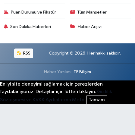
Puan Durumu ve Fikstür
Tüm Manşetler
Son Dakika Haberleri
Haber Arşivi
RSS
Copyright © 2026. Her hakkı saklıdır.
Haber Yazılımı:
TE Bilişim
En iyi site deneyimi sağlamak için çerezlerden
faydalanıyoruz. Detaylar için lütfen tıklayın.
Gizlilik
Sözleşmesi ve KVKK Aydınlatma Metni
Tamam