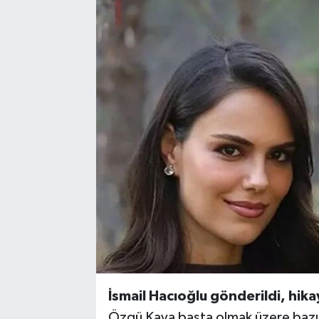
Resmi Reklam
Röportajlar
İsmail Hacıoğlu gönderildi, hika
Özgü Kaya başta olmak üzere bazı o