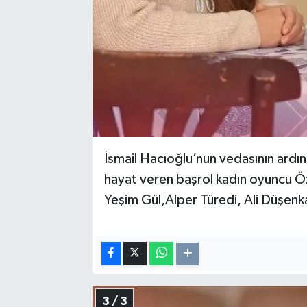
İsmail Hacıoğlu’nun vedasının ardı
hayat veren başrol kadın oyuncu Ö
Yeşim Gül,Alper Türedi, Ali Düşen
3 / 3