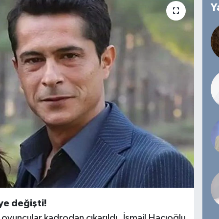
Y
ye değişti!
yuncular kadrodan çıkarıldı. İsmail Hacıoğlu