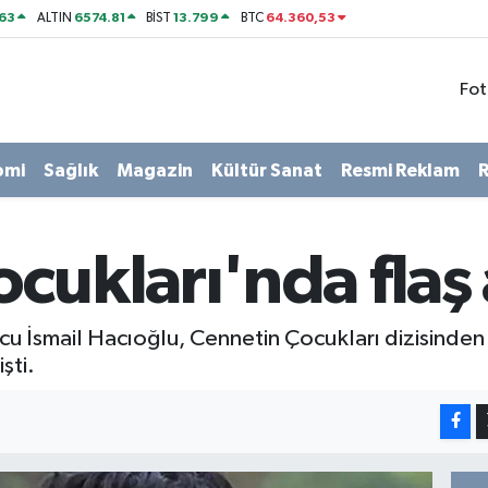
63
6574.81
13.799
64.360,53
ALTIN
BİST
BTC
Fot
omi
Sağlık
Magazin
Kültür Sanat
Resmi Reklam
R
cukları'nda flaş a
ncu İsmail Hacıoğlu, Cennetin Çocukları dizisinden
şti.