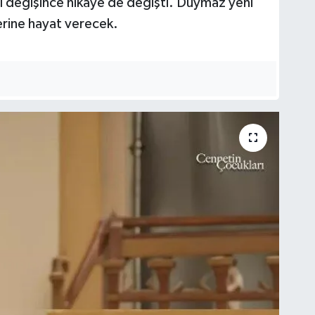
l değişince hikaye de değişti. Duymaz yeni
erine hayat verecek.