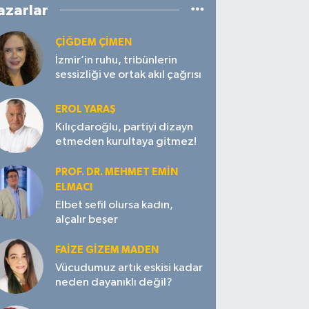
azarlar
ÇIĞDEM ÇIMEN
İzmir’in ruhu, tribünlerin
sessizliği ve ortak akıl çağrısı
EROL YARAŞ
Kılıçdaroğlu, partiyi dizayn
etmeden kurultaya gitmez!
PROF. DR. MEHMET EMIN
ELMACI
Elbet sefil olursa kadın,
alçalır beşer
FAIZE GIZEM MADEN
Vücudumuz artık eskisi kadar
neden dayanıklı değil?