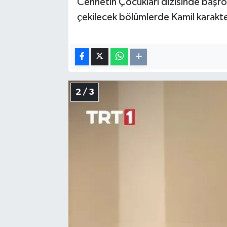
Cennetin Çocukları dizisinde başro
çekilecek bölümlerde Kamil karakt
2 / 3