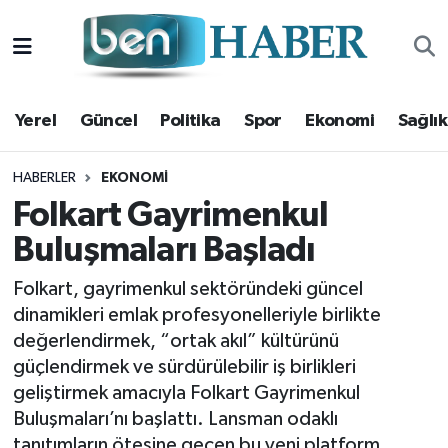
Yerel
Hava Durumu
Yerel
Güncel
Politika
Spor
Ekonomi
Sağlık
Güncel
Trafik Durumu
Politika
Süper Lig Puan Durumu ve Fikstür
HABERLER
EKONOMI
Folkart Gayrimenkul
Spor
Tüm Manşetler
Buluşmaları Başladı
Ekonomi
Son Dakika Haberleri
Folkart, gayrimenkul sektöründeki güncel
dinamikleri emlak profesyonelleriyle birlikte
Sağlık
Haber Arşivi
değerlendirmek, “ortak akıl” kültürünü
güçlendirmek ve sürdürülebilir iş birlikleri
Magazin
geliştirmek amacıyla Folkart Gayrimenkul
Buluşmaları’nı başlattı. Lansman odaklı
Kültür Sanat
tanıtımların ötesine geçen bu yeni platform,