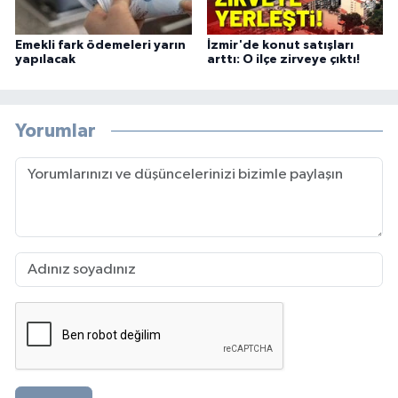
Emekli fark ödemeleri yarın
İzmir'de konut satışları
yapılacak
arttı: O ilçe zirveye çıktı!
Yorumlar