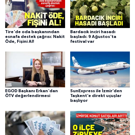
Tire'de oda başkanından
Bardacık inciri hasadı
esnafa destek çağrısı: Nakit
başladı: 9 Ağustos'ta
Öde, Fişini Al!
festival var
EGOD Başkanı Erkan'dan
SunExpress ile İzmir’den
ÖTV değerlendirmesi
Taşkent’e direkt uçuşlar
başlıyor