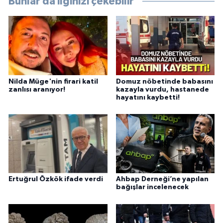
Bunlar da ilginizi çekebilir
Nilda Müge'nin firari katil
Domuz nöbetinde babasını
zanlısı aranıyor!
kazayla vurdu, hastanede
hayatını kaybetti!
Ertuğrul Özkök ifade verdi
Ahbap Derneği’ne yapılan
bağışlar incelenecek