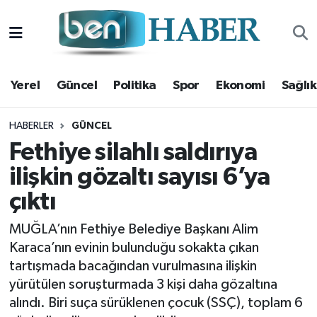
Yerel
Hava Durumu
Yerel
Güncel
Politika
Spor
Ekonomi
Sağlık
Güncel
Trafik Durumu
Politika
Süper Lig Puan Durumu ve Fikstür
HABERLER
GÜNCEL
Fethiye silahlı saldırıya
Spor
Tüm Manşetler
ilişkin gözaltı sayısı 6’ya
çıktı
Ekonomi
Son Dakika Haberleri
MUĞLA’nın Fethiye Belediye Başkanı Alim
Sağlık
Haber Arşivi
Karaca’nın evinin bulunduğu sokakta çıkan
tartışmada bacağından vurulmasına ilişkin
Magazin
yürütülen soruşturmada 3 kişi daha gözaltına
alındı. Biri suça sürüklenen çocuk (SSÇ), toplam 6
Kültür Sanat