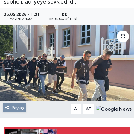
şüpheli, adliyeye sevk edildi.
Resmi Reklam
26.05.2026 - 11:21
1 DK
YAYINLANMA
OKUNMA SÜRESI
Röportajlar
Paylaş
-
+
A
A