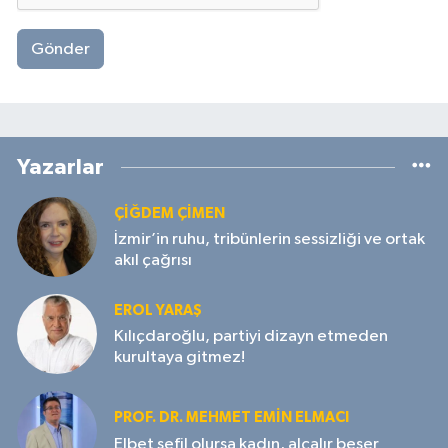
Gönder
Yazarlar
ÇIĞDEM ÇIMEN
İzmir’in ruhu, tribünlerin sessizliği ve ortak
akıl çağrısı
EROL YARAŞ
Kılıçdaroğlu, partiyi dizayn etmeden
kurultaya gitmez!
PROF. DR. MEHMET EMIN ELMACI
Elbet sefil olursa kadın, alçalır beşer