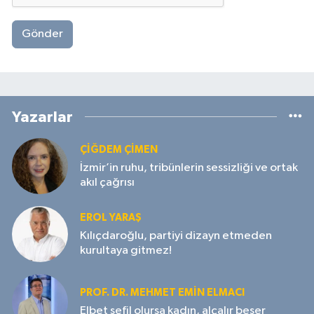
Gönder
Yazarlar
ÇIĞDEM ÇIMEN
İzmir’in ruhu, tribünlerin sessizliği ve ortak
akıl çağrısı
EROL YARAŞ
Kılıçdaroğlu, partiyi dizayn etmeden
kurultaya gitmez!
PROF. DR. MEHMET EMIN ELMACI
Elbet sefil olursa kadın, alçalır beşer