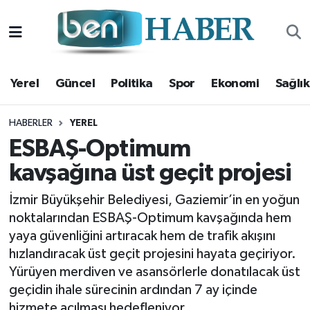
Yerel
Hava Durumu
Yerel
Güncel
Politika
Spor
Ekonomi
Sağlık
Güncel
Trafik Durumu
Politika
Süper Lig Puan Durumu ve Fikstür
HABERLER
YEREL
ESBAŞ-Optimum
Spor
Tüm Manşetler
kavşağına üst geçit projesi
Ekonomi
Son Dakika Haberleri
İzmir Büyükşehir Belediyesi, Gaziemir’in en yoğun
noktalarından ESBAŞ-Optimum kavşağında hem
Sağlık
Haber Arşivi
yaya güvenliğini artıracak hem de trafik akışını
hızlandıracak üst geçit projesini hayata geçiriyor.
Magazin
Yürüyen merdiven ve asansörlerle donatılacak üst
geçidin ihale sürecinin ardından 7 ay içinde
Kültür Sanat
hizmete açılması hedefleniyor.