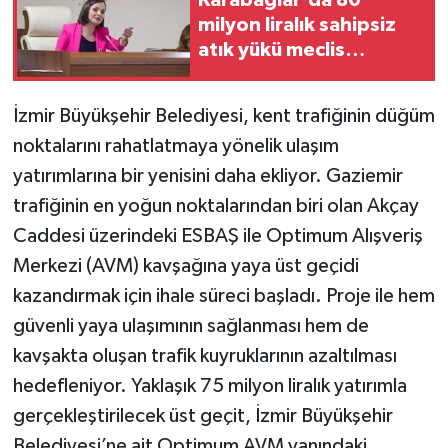
milyon liralık sahipsiz
atık yükü meclis
gündeminde
İzmir Büyükşehir Belediyesi, kent trafiğinin düğüm
noktalarını rahatlatmaya yönelik ulaşım
yatırımlarına bir yenisini daha ekliyor. Gaziemir
trafiğinin en yoğun noktalarından biri olan Akçay
Caddesi üzerindeki ESBAŞ ile Optimum Alışveriş
Merkezi (AVM) kavşağına yaya üst geçidi
kazandırmak için ihale süreci başladı. Proje ile hem
güvenli yaya ulaşımının sağlanması hem de
kavşakta oluşan trafik kuyruklarının azaltılması
hedefleniyor. Yaklaşık 75 milyon liralık yatırımla
gerçekleştirilecek üst geçit, İzmir Büyükşehir
Belediyesi’ne ait Optimum AVM yanındaki