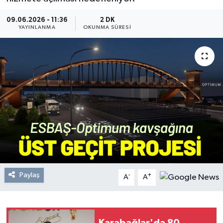
Resmi Reklam
09.06.2026 - 11:36
2 DK
YAYINLANMA
OKUNMA SÜRESI
Röportajlar
Paylaş
-
+
A
A
Karabağlar'da 80