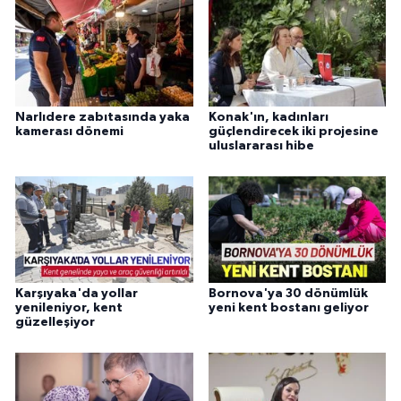
Narlıdere zabıtasında yaka
Konak'ın, kadınları
kamerası dönemi
güçlendirecek iki projesine
uluslararası hibe
Karşıyaka'da yollar
Bornova'ya 30 dönümlük
yenileniyor, kent
yeni kent bostanı geliyor
güzelleşiyor