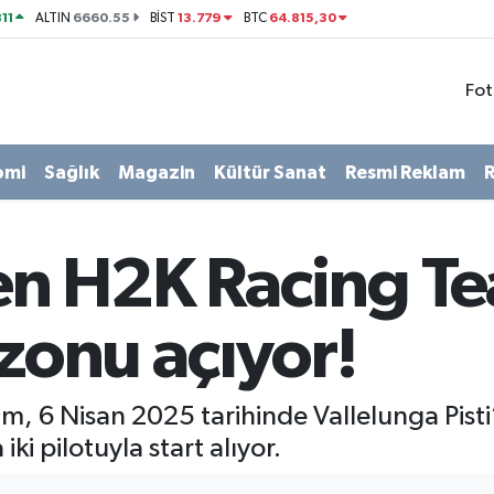
11
6660.55
13.779
64.815,30
ALTIN
BİST
BTC
Fot
omi
Sağlık
Magazin
Kültür Sanat
Resmi Reklam
R
n H2K Racing T
ezonu açıyor!
 6 Nisan 2025 tarihinde Vallelunga Pisti
iki pilotuyla start alıyor.