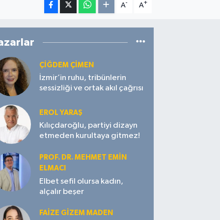
-
+
A
A
azarlar
ÇIĞDEM ÇIMEN
İzmir’in ruhu, tribünlerin
sessizliği ve ortak akıl çağrısı
EROL YARAŞ
Kılıçdaroğlu, partiyi dizayn
etmeden kurultaya gitmez!
PROF. DR. MEHMET EMIN
ELMACI
Elbet sefil olursa kadın,
alçalır beşer
FAIZE GIZEM MADEN