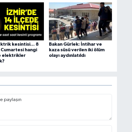
ktrik kesintisi... 8
Bakan Gürlek: İntihar ve
 Cumartesi hangi
kaza süsü verilen iki ölüm
e elektrikler
olayı aydınlatıldı
k?