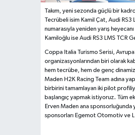
Takım, yeni sezonda güçlü bir kadro
Tecrübeli isim Kamil Çat, Audi RS3
numarasıyla yeniden yarış heyecanı
Kamiloğlu ise Audi RS3 LMS TCR Gen 
Coppa Italia Turismo Serisi, Avrupa’n
organizasyonlarından biri olarak k
hem tecrübe, hem de genç dinamizm
Maden H2K Racing Team adına yapıla
birbirini tamamlayan iki pilot profil
başlangıç yapmak istiyoruz. Tüm eki
Erven Maden ana sponsorluğunda y
sponsorları Egemot Otomotiv ve Li