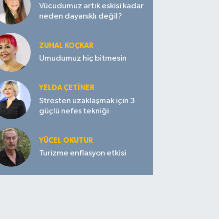
Vücudumuz artık eskisi kadar
neden dayanıklı değil?
ZUHAL KOÇKAR
Umudumuz hiç bitmesin
YELDA ÇETİNER
Stresten uzaklaşmak için 3
güçlü nefes tekniği
YÜCEL OKUTUR
Turizme enflasyon etkisi