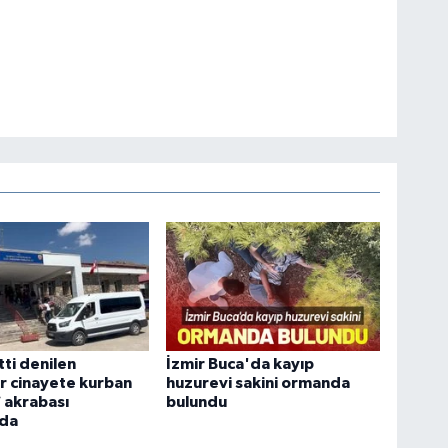
tti denilen
İzmir Buca'da kayıp
r cinayete kurban
huzurevi sakini ormanda
7 akrabası
bulundu
nda