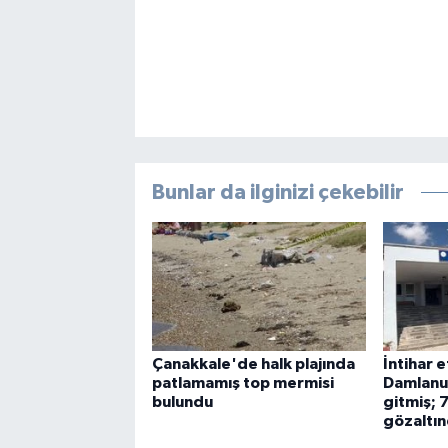
Bunlar da ilginizi çekebilir
Çanakkale'de halk plajında
İntihar e
patlamamış top mermisi
Damlanu
bulundu
gitmiş; 
gözaltı