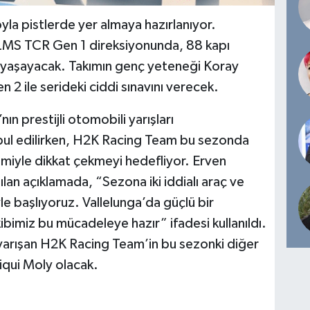
yla pistlerde yer almaya hazırlanıyor.
 LMS TCR Gen 1 direksiyonunda, 88 kapı
 yaşayacak. Takımın genç yeteneği Koray
2 ile serideki ciddi sınavını verecek.
ın prestijli otomobili yarışları
abul edilirken, H2K Racing Team bu sezonda
iyle dikkat çekmeyi hedefliyor. Erven
n açıklamada, “Sezona iki iddialı araç ve
iyle başlıyoruz. Vallelunga’da güçlü bir
bimiz bu mücadeleye hazır” ifadesi kullanıldı.
arışan H2K Racing Team’in bu sezonki diğer
qui Moly olacak.