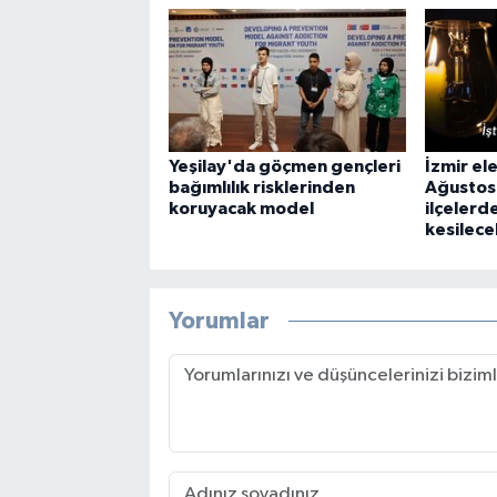
Yeşilay'da göçmen gençleri
İzmir ele
bağımlılık risklerinden
Ağustos
koruyacak model
ilçelerd
kesilece
Yorumlar