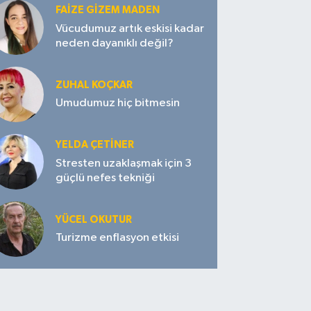
FAIZE GIZEM MADEN
Vücudumuz artık eskisi kadar
neden dayanıklı değil?
ZUHAL KOÇKAR
Umudumuz hiç bitmesin
YELDA ÇETİNER
Stresten uzaklaşmak için 3
güçlü nefes tekniği
YÜCEL OKUTUR
Turizme enflasyon etkisi