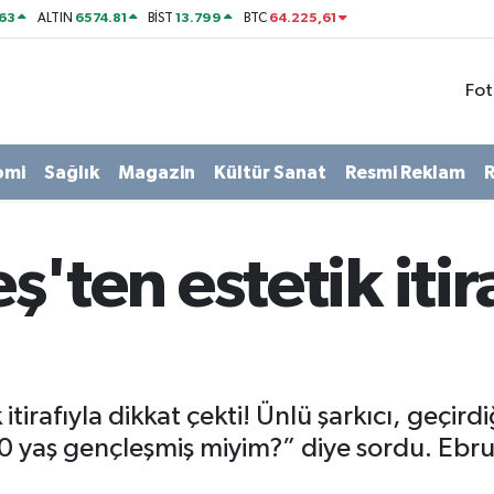
63
6574.81
13.799
64.225,61
ALTIN
BİST
BTC
Fot
omi
Sağlık
Magazin
Kültür Sanat
Resmi Reklam
R
ten estetik itira
irafıyla dikkat çekti! Ünlü şarkıcı, geçird
 yaş gençleşmiş miyim?” diye sordu. Ebru