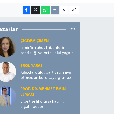
-
+
A
A
azarlar
ÇIĞDEM ÇIMEN
İzmir’in ruhu, tribünlerin
sessizliği ve ortak akıl çağrısı
EROL YARAŞ
Kılıçdaroğlu, partiyi dizayn
etmeden kurultaya gitmez!
PROF. DR. MEHMET EMIN
ELMACI
Elbet sefil olursa kadın,
alçalır beşer