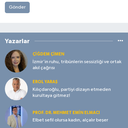
Gönder
Yazarlar
ÇIĞDEM ÇIMEN
İzmir’in ruhu, tribünlerin sessizliği ve ortak
akıl çağrısı
EROL YARAŞ
Kılıçdaroğlu, partiyi dizayn etmeden
kurultaya gitmez!
PROF. DR. MEHMET EMIN ELMACI
Elbet sefil olursa kadın, alçalır beşer