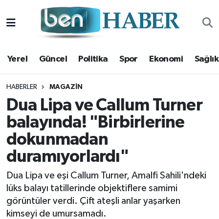
Yerel
Hava Durumu
Yerel
Güncel
Politika
Spor
Ekonomi
Sağlık
Güncel
Trafik Durumu
Politika
Süper Lig Puan Durumu ve Fikstür
HABERLER
MAGAZIN
Dua Lipa ve Callum Turner
Spor
Tüm Manşetler
balayında! "Birbirlerine
dokunmadan
Ekonomi
Son Dakika Haberleri
duramıyorlardı"
Sağlık
Haber Arşivi
Dua Lipa ve eşi Callum Turner, Amalfi Sahili'ndeki
Magazin
lüks balayı tatillerinde objektiflere samimi
görüntüler verdi. Çift ateşli anlar yaşarken
Kültür Sanat
kimseyi de umursamadı.