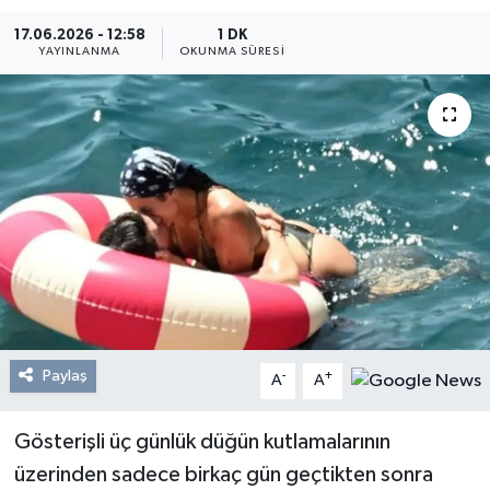
17.06.2026 - 12:58
1 DK
Resmi Reklam
YAYINLANMA
OKUNMA SÜRESI
Röportajlar
Paylaş
-
+
A
A
Gösterişli üç günlük düğün kutlamalarının
üzerinden sadece birkaç gün geçtikten sonra