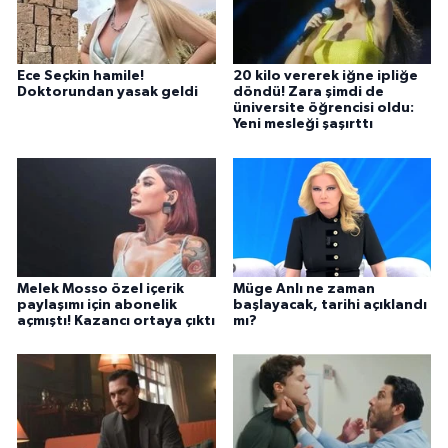
Ece Seçkin hamile!
20 kilo vererek iğne ipliğe
Doktorundan yasak geldi
döndü! Zara şimdi de
üniversite öğrencisi oldu:
Yeni mesleği şaşırttı
Melek Mosso özel içerik
Müge Anlı ne zaman
paylaşımı için abonelik
başlayacak, tarihi açıklandı
açmıştı! Kazancı ortaya çıktı
mı?