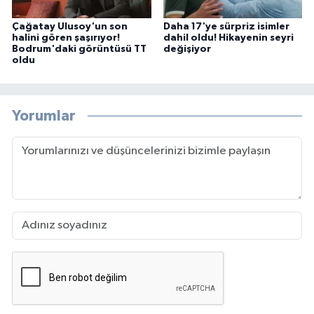
Çağatay Ulusoy'un son
Daha 17'ye sürpriz isimler
halini gören şaşırıyor!
dahil oldu! Hikayenin seyri
Bodrum'daki görüntüsü TT
değişiyor
oldu
Yorumlar