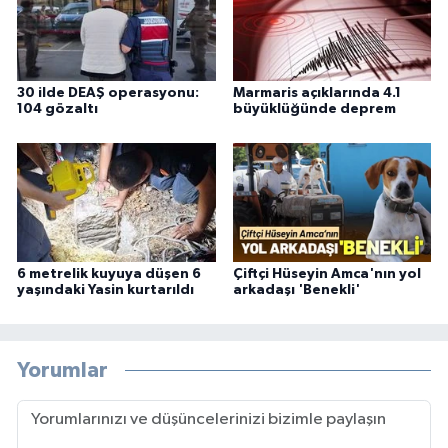
30 ilde DEAŞ operasyonu:
Marmaris açıklarında 4.1
104 gözaltı
büyüklüğünde deprem
6 metrelik kuyuya düşen 6
Çiftçi Hüseyin Amca'nın yol
yaşındaki Yasin kurtarıldı
arkadaşı 'Benekli'
Yorumlar