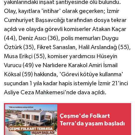
yakınlarındaki inşaat şantiyesinde ölü bulundu.
Olay, kayıtlara 'intihar' olarak geçerken; İzmir
Cumhuriyet Başsavcılığı tarafından dosya tekrar
açıldı ve olayda görevli komiserler Atakan Kaçar
(44), Deniz Asıcı (36), polis memurları Duygu
Öztürk (35), Fikret Sarıaslan, Halil Arslandağ (55),
Musa Erikçi (55), komiser yardımcısı Hüseyin
Vurucu (49) ve Narlıdere Karakol Amiri İsmail
Köksal (59) hakkında, 'Görevi kötüye kullanma'
suçundan 1 yıla kadar hapis istemiyle İzmir 21'inci
Asliye Ceza Mahkemesi'nde dava açıldı.
Çeşme'de Folkart
Terra'da yaşam başladı