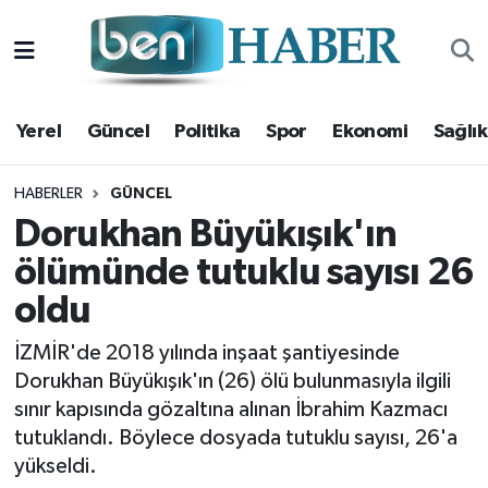
Yerel
Hava Durumu
Yerel
Güncel
Politika
Spor
Ekonomi
Sağlık
Güncel
Trafik Durumu
Politika
Süper Lig Puan Durumu ve Fikstür
HABERLER
GÜNCEL
Dorukhan Büyükışık'ın
Spor
Tüm Manşetler
ölümünde tutuklu sayısı 26
oldu
Ekonomi
Son Dakika Haberleri
İZMİR'de 2018 yılında inşaat şantiyesinde
Sağlık
Haber Arşivi
Dorukhan Büyükışık'ın (26) ölü bulunmasıyla ilgili
sınır kapısında gözaltına alınan İbrahim Kazmacı
Magazin
tutuklandı. Böylece dosyada tutuklu sayısı, 26'a
yükseldi.
Kültür Sanat