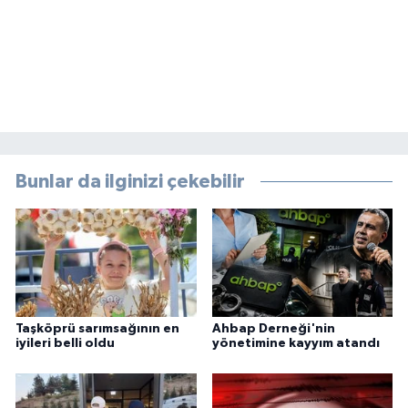
Bunlar da ilginizi çekebilir
Taşköprü sarımsağının en
Ahbap Derneği'nin
iyileri belli oldu
yönetimine kayyım atandı