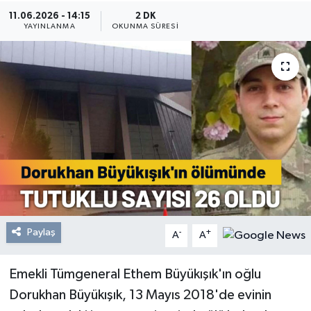
11.06.2026 - 14:15
2 DK
Resmi Reklam
YAYINLANMA
OKUNMA SÜRESI
Röportajlar
Paylaş
-
+
A
A
Emekli Tümgeneral Ethem Büyükışık'ın oğlu
Dorukhan Büyükışık, 13 Mayıs 2018'de evinin