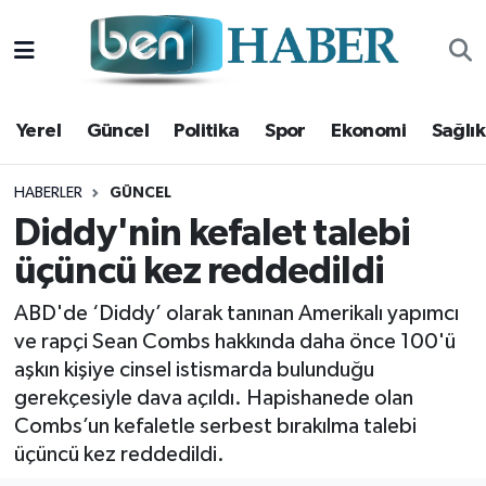
Yerel
Hava Durumu
Yerel
Güncel
Politika
Spor
Ekonomi
Sağlık
Güncel
Trafik Durumu
Politika
Süper Lig Puan Durumu ve Fikstür
HABERLER
GÜNCEL
Diddy'nin kefalet talebi
Spor
Tüm Manşetler
üçüncü kez reddedildi
Ekonomi
Son Dakika Haberleri
ABD'de ‘Diddy’ olarak tanınan Amerikalı yapımcı
ve rapçi Sean Combs hakkında daha önce 100'ü
Sağlık
Haber Arşivi
aşkın kişiye cinsel istismarda bulunduğu
gerekçesiyle dava açıldı. Hapishanede olan
Magazin
Combs’un kefaletle serbest bırakılma talebi
üçüncü kez reddedildi.
Kültür Sanat