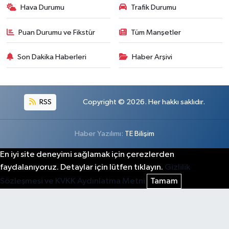
Hava Durumu
Trafik Durumu
Puan Durumu ve Fikstür
Tüm Manşetler
Son Dakika Haberleri
Haber Arşivi
RSS
Copyright © 2026. Her hakkı saklıdır.
Haber Yazılımı:
TE Bilişim
En iyi site deneyimi sağlamak için çerezlerden
faydalanıyoruz. Detaylar için lütfen tıklayın.
Gizlilik
Sözleşmesi ve KVKK Aydınlatma Metni
Tamam