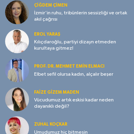
ÇIĞDEM ÇIMEN
İzmir’in ruhu, tribünlerin sessizliği ve ortak
akıl çağrısı
EROL YARAŞ
Kılıçdaroğlu, partiyi dizayn etmeden
kurultaya gitmez!
PROF. DR. MEHMET EMIN ELMACI
Elbet sefil olursa kadın, alçalır beşer
FAIZE GIZEM MADEN
Vücudumuz artık eskisi kadar neden
dayanıklı değil?
ZUHAL KOÇKAR
Umudumuz hiç bitmesin