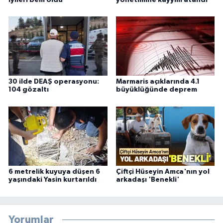
30 ilde DEAŞ operasyonu:
Marmaris açıklarında 4.1
104 gözaltı
büyüklüğünde deprem
6 metrelik kuyuya düşen 6
Çiftçi Hüseyin Amca'nın yol
yaşındaki Yasin kurtarıldı
arkadaşı 'Benekli'
Yorumlar