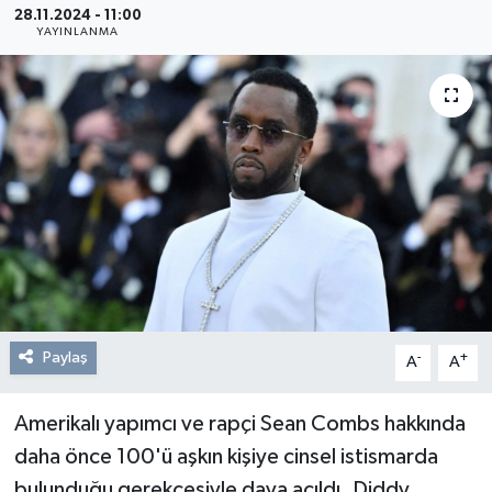
28.11.2024 - 11:00
YAYINLANMA
Resmi Reklam
Röportajlar
Paylaş
-
+
A
A
Amerikalı yapımcı ve rapçi Sean Combs hakkında
daha önce 100'ü aşkın kişiye cinsel istismarda
bulunduğu gerekçesiyle dava açıldı. Diddy