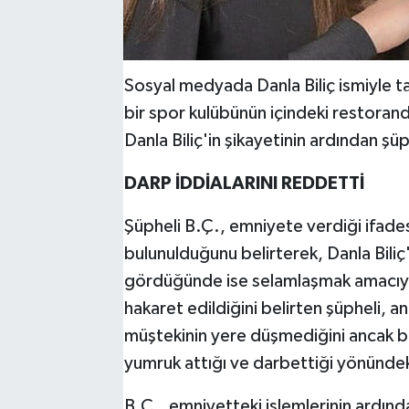
Sosyal medyada Danla Biliç ismiyle 
bir spor kulübünün içindeki restoranda
Danla Biliç'in şikayetinin ardından şü
DARP İDDİALARINI REDDETTİ
Şüpheli B.Ç., emniyete verdiği ifades
bulunulduğunu belirterek, Danla Bili
gördüğünde ise selamlaşmak amacıyla 
hakaret edildiğini belirten şüpheli, an
müştekinin yere düşmediğini ancak bir
yumruk attığı ve darbettiği yönündeki
B.Ç., emniyetteki işlemlerinin ardın