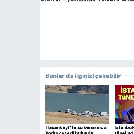
Bunlar da ilginizi çekebilir
Hasankeyf'te su kenarında
İstanbul
kadın cesedi bulundu
tünelind