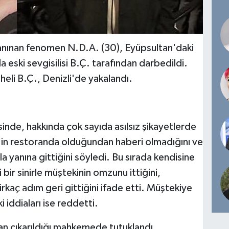
tanınan fenomen N.D.A. (30), Eyüpsultan'daki
 eski sevgisilisi B.Ç. tarafından darbedildi.
pheli B.Ç., Denizli'de yakalandı.
inde, hakkında çok sayıda asılsız şikayetlerde
ç'in restoranda olduğundan haberi olmadığını ve
yanına gittiğini söyledi. Bu sırada kendisine
i bir sinirle müştekinin omzunu ittiğini,
kaç adım geri gittiğini ifade etti. Müştekiye
 iddiaları ise reddetti.
dan çıkarıldığı mahkemede tutuklandı.