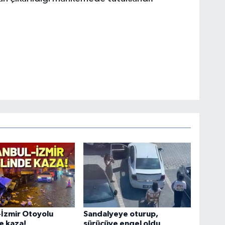
-İzmir Otoyolu
Sandalyeye oturup,
e kaza!
sürücüye engel oldu