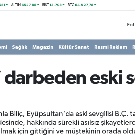
581
6527.85
13.703
64.927,78
ALTIN
BİST
BTC
Fot
omi
Sağlık
Magazin
Kültür Sanat
Resmi Reklam
R
i darbeden eski s
iliç, Eyüpsultan'da eski sevgilisi B.Ç. t
desinde, hakkında sürekli asılsız şikayetl
mak için gittiğini ve müştekinin orada old