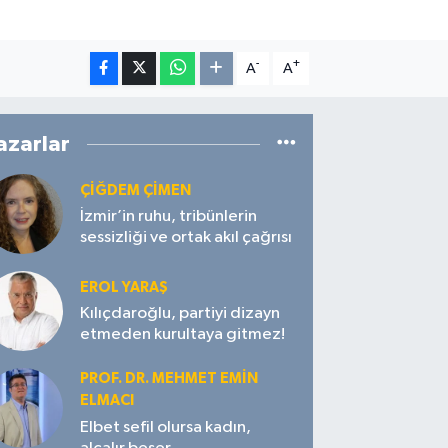
-
+
A
A
azarlar
ÇIĞDEM ÇIMEN
İzmir’in ruhu, tribünlerin
sessizliği ve ortak akıl çağrısı
EROL YARAŞ
Kılıçdaroğlu, partiyi dizayn
etmeden kurultaya gitmez!
PROF. DR. MEHMET EMIN
ELMACI
Elbet sefil olursa kadın,