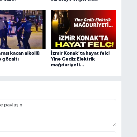
rası kaçan alkollü
İzmir Konak'ta hayat felç!
 gözaltı
Yine Gediz Elektrik
mağduriyeti...