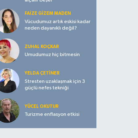
alçalır beşer
FAIZE GIZEM MADEN
Vücudumuz artık eskisi kadar
neden dayanıklı değil?
ZUHAL KOÇKAR
Umudumuz hiç bitmesin
YELDA ÇETİNER
Stresten uzaklaşmak için 3
güçlü nefes tekniği
YÜCEL OKUTUR
Turizme enflasyon etkisi