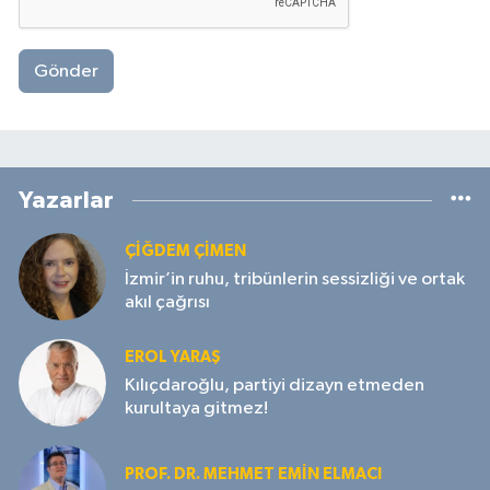
Gönder
Yazarlar
ÇIĞDEM ÇIMEN
İzmir’in ruhu, tribünlerin sessizliği ve ortak
akıl çağrısı
EROL YARAŞ
Kılıçdaroğlu, partiyi dizayn etmeden
kurultaya gitmez!
PROF. DR. MEHMET EMIN ELMACI