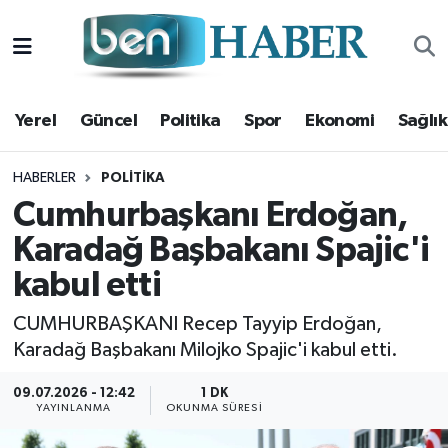
Yerel
Hava Durumu
Yerel
Güncel
Politika
Spor
Ekonomi
Sağlık
Güncel
Trafik Durumu
Politika
Süper Lig Puan Durumu ve Fikstür
HABERLER
POLITIKA
Cumhurbaşkanı Erdoğan,
Spor
Tüm Manşetler
Karadağ Başbakanı Spajic'i
kabul etti
Ekonomi
Son Dakika Haberleri
CUMHURBAŞKANI Recep Tayyip Erdoğan,
Sağlık
Haber Arşivi
Karadağ Başbakanı Milojko Spajic'i kabul etti.
Magazin
09.07.2026 - 12:42
1 DK
YAYINLANMA
OKUNMA SÜRESI
Kültür Sanat