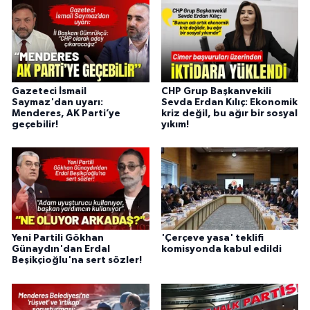
Gazeteci İsmail
CHP Grup Başkanvekili
Saymaz'dan uyarı:
Sevda Erdan Kılıç: Ekonomik
Menderes, AK Parti’ye
kriz değil, bu ağır bir sosyal
geçebilir!
yıkım!
Yeni Partili Gökhan
'Çerçeve yasa' teklifi
Günaydın'dan Erdal
komisyonda kabul edildi
Beşikçioğlu'na sert sözler!