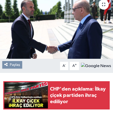
Resmi Reklam
Röportajlar
Paylaş
-
+
A
A
CHP'den açıklama: İlkay
çiçek partiden ihraç
ediliyor