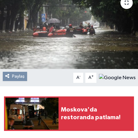
Resmi Reklam
Röportajlar
Paylaş
-
+
A
A
Moskova'da
restoranda patlama!