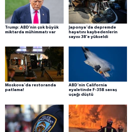
Trump: ABD’nin çok büyük
Japonya'da depremde
miktarda mühimmatı var
hayatını kaybedenlerin
sayısı 38’e yükseldi
Moskova'da restoranda
ABD'nin California
patlama!
eyaletinde F-35B savaş
uçağı düştü