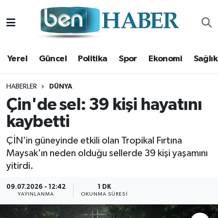
Yerel
Hava Durumu
Yerel
Güncel
Politika
Spor
Ekonomi
Sağlık
Güncel
Trafik Durumu
Politika
Süper Lig Puan Durumu ve Fikstür
HABERLER
DÜNYA
Çin'de sel: 39 kişi hayatını
Spor
Tüm Manşetler
kaybetti
Ekonomi
Son Dakika Haberleri
ÇİN'in güneyinde etkili olan Tropikal Fırtına
Maysak'ın neden olduğu sellerde 39 kişi yaşamını
Sağlık
Haber Arşivi
yitirdi.
Magazin
09.07.2026 - 12:42
1 DK
YAYINLANMA
OKUNMA SÜRESI
Kültür Sanat