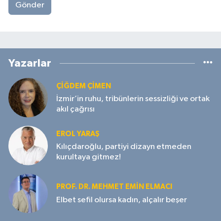
Gönder
Yazarlar
ÇIĞDEM ÇIMEN
İzmir’in ruhu, tribünlerin sessizliği ve ortak
akıl çağrısı
EROL YARAŞ
Kılıçdaroğlu, partiyi dizayn etmeden
kurultaya gitmez!
PROF. DR. MEHMET EMIN ELMACI
Elbet sefil olursa kadın, alçalır beşer