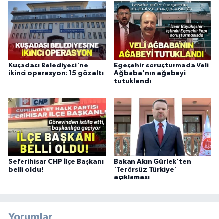
Kuşadası Belediyesi'ne
Egeşehir soruşturmada Veli
ikinci operasyon: 15 gözaltı
Ağbaba'nın ağabeyi
tutuklandı
Seferihisar CHP İlçe Başkanı
Bakan Akın Gürlek'ten
belli oldu!
'Terörsüz Türkiye'
açıklaması
Yorumlar