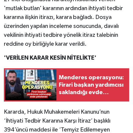
'mutlak butlan' kararının ardından ihtiyati tedbir
kararına ilişkin itirazı, karara bağladı. Dosya
üzerinden yapılan inceleme sonucunda, davalı
vekilinin ihtiyati tedbire yönelik itiraz talebinin
reddine oy birliğiyle karar verildi.
'VERİLEN KARAR KESİN NİTELİKTE'
Menderes operasyonu:
Firari başkan yardımcısı
saklandığı evde
yakalandı!
Kararda, Hukuk Muhakemeleri Kanunu’nun
‘İhtiyati Tedbir Kararına Karşı İtiraz’ başlıklı
394’üncü maddesi ile ‘Temyiz Edilemeyen