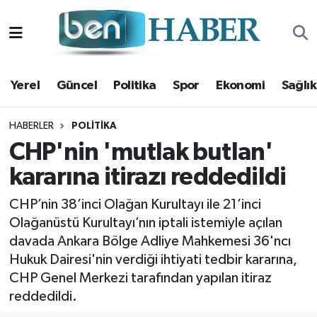
Yerel
Hava Durumu
Yerel
Güncel
Politika
Spor
Ekonomi
Sağlık
Güncel
Trafik Durumu
Politika
Süper Lig Puan Durumu ve Fikstür
HABERLER
POLITIKA
CHP'nin 'mutlak butlan'
Spor
Tüm Manşetler
kararına itirazı reddedildi
Ekonomi
Son Dakika Haberleri
CHP’nin 38’inci Olağan Kurultayı ile 21’inci
Olağanüstü Kurultayı’nın iptali istemiyle açılan
Sağlık
Haber Arşivi
davada Ankara Bölge Adliye Mahkemesi 36'ncı
Hukuk Dairesi'nin verdiği ihtiyati tedbir kararına,
Magazin
CHP Genel Merkezi tarafından yapılan itiraz
reddedildi.
Kültür Sanat