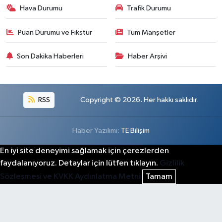
Hava Durumu
Trafik Durumu
Puan Durumu ve Fikstür
Tüm Manşetler
Son Dakika Haberleri
Haber Arşivi
RSS
Copyright © 2026. Her hakkı saklıdır.
Haber Yazılımı:
TE Bilişim
En iyi site deneyimi sağlamak için çerezlerden
faydalanıyoruz. Detaylar için lütfen tıklayın.
Gizlilik
Sözleşmesi ve KVKK Aydınlatma Metni
Tamam