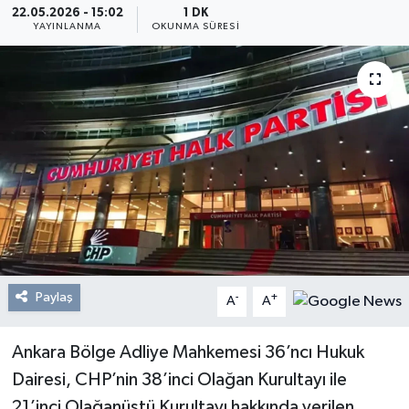
22.05.2026 - 15:02
1 DK
YAYINLANMA
OKUNMA SÜRESI
Resmi Reklam
Röportajlar
Paylaş
-
+
A
A
Ankara Bölge Adliye Mahkemesi 36’ncı Hukuk
Dairesi, CHP’nin 38’inci Olağan Kurultayı ile
21’inci Olağanüstü Kurultayı hakkında verilen