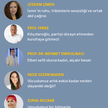
ÇIĞDEM ÇIMEN
İzmir’in ruhu, tribünlerin sessizliği ve ortak
akıl çağrısı
EROL YARAŞ
Kılıçdaroğlu, partiyi dizayn etmeden
kurultaya gitmez!
PROF. DR. MEHMET EMIN ELMACI
Elbet sefil olursa kadın, alçalır beşer
FAIZE GIZEM MADEN
Vücudumuz artık eskisi kadar neden
dayanıklı değil?
ZUHAL KOÇKAR
Umudumuz hiç bitmesin