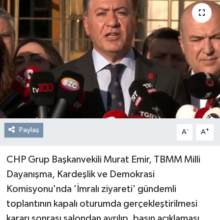
Resmi Reklam
Röportajlar
Paylaş
-
+
A
A
CHP Grup Başkanvekili Murat Emir, TBMM Milli
Dayanışma, Kardeşlik ve Demokrasi
Komisyonu'nda 'İmralı ziyareti' gündemli
toplantının kapalı oturumda gerçekleştirilmesi
kararı sonrası salondan ayrılıp, basın açıklaması