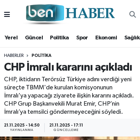
Yerel
Hava Durumu
Yerel
Güncel
Politika
Spor
Ekonomi
Sağlık
Güncel
Trafik Durumu
Politika
Süper Lig Puan Durumu ve Fikstür
HABERLER
POLITIKA
CHP İmralı kararını açıkladı
Spor
Tüm Manşetler
CHP, iktidarın Terörsüz Türkiye adını verdiği yeni
süreçte TBMM'de kurulan komisyonunun
Ekonomi
Son Dakika Haberleri
İmralı'ya yapacağı ziyarete ilişkin kararını açıkladı.
Sağlık
Haber Arşivi
CHP Grup Başkanvekili Murat Emir, CHP’nin
İmralı’ya temsilci göndermeyeceğini söyledi.
Magazin
21.11.2025 - 14:50
21.11.2025 - 17:11
YAYINLANMA
GÜNCELLEME
Kültür Sanat