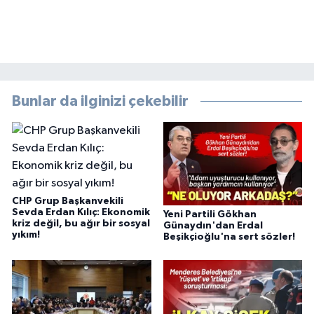
Bunlar da ilginizi çekebilir
CHP Grup Başkanvekili
Sevda Erdan Kılıç: Ekonomik
Yeni Partili Gökhan
kriz değil, bu ağır bir sosyal
Günaydın'dan Erdal
yıkım!
Beşikçioğlu'na sert sözler!